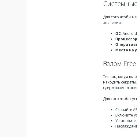
Системные
Для того чтобы н
значения:
ОС
: Androi
Процессо
Оператив
Место на 
Взлом Free
Теперь, когда вы
находить секреты,
сдерживает от эп
Для того чтобы у
Скачайте A
Включите ус
Установите 
Наслаждайт