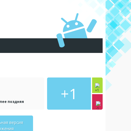
+1
олее поздняя
ьная версия
ожения