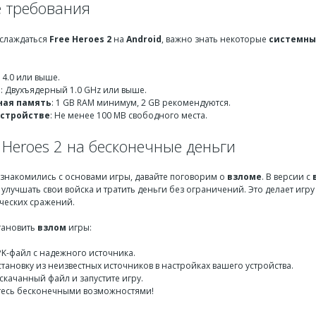
 требования
аслаждаться
Free Heroes 2
на
Android
, важно знать некоторые
системны
d 4.0 или выше.
р
: Двухъядерный 1.0 GHz или выше.
ная память
: 1 GB RAM минимум, 2 GB рекомендуются.
устройстве
: Не менее 100 MB свободного места.
 Heroes 2 на бесконечные деньги
 ознакомились с основами игры, давайте поговорим о
взломе
. В версии с
 улучшать свои войска и тратить деньги без ограничений. Это делает игру
ических сражений.
становить
взлом
игры:
PK-файл с надежного источника.
тановку из неизвестных источников в настройках вашего устройства.
скачанный файл и запустите игру.
есь бесконечными возможностями!