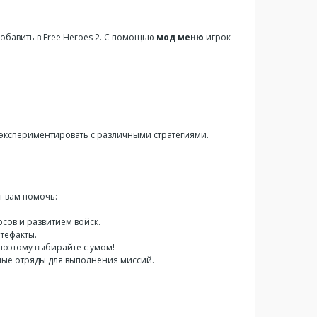
обавить в Free Heroes 2. С помощью
мод меню
игрок
экспериментировать с различными стратегиями.
ут вам помочь:
рсов и развитием войск.
ртефакты.
поэтому выбирайте с умом!
ные отряды для выполнения миссий.