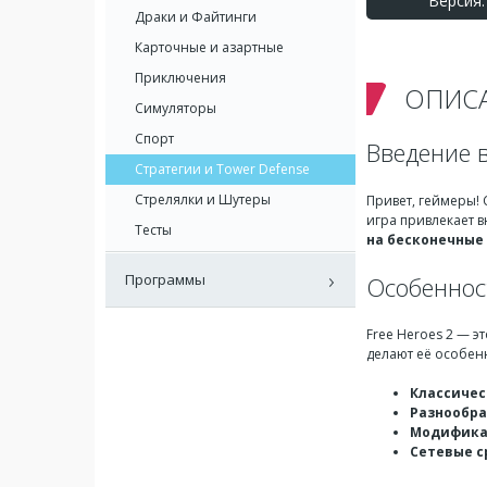
Версия: 
Драки и Файтинги
Карточные и азартные
Приключения
ОПИС
Симуляторы
Спорт
Введение в
Стратегии и Tower Defense
Стрелялки и Шутеры
Привет, геймеры!
игра привлекает 
Тесты
на бесконечные
Программы
Особенност
Free Heroes 2 — э
делают её особен
Классичес
Разнообра
Модифик
Сетевые 