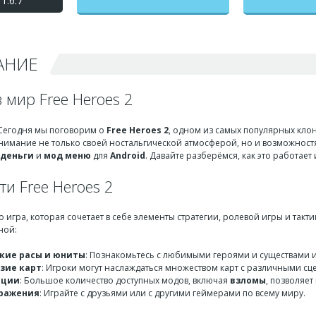
1.6.7
бесконечные деньги +
мод меню
АНИЕ
 мир Free Heroes 2
 Сегодня мы поговорим о
Free Heroes 2
, одном из самых популярных клоно
внимание не только своей ностальгической атмосферой, но и возможност
 деньги
и
мод меню
для
Android
. Давайте разберёмся, как это работает
и Free Heroes 2
то игра, которая сочетает в себе элементы стратегии, ролевой игры и такт
ной:
кие расы и юниты
: Познакомьтесь с любимыми героями и существами 
зие карт
: Игроки могут наслаждаться множеством карт с различными с
ации
: Большое количество доступных модов, включая
взломы
, позволяет
сражения
: Играйте с друзьями или с другими геймерами по всему миру.