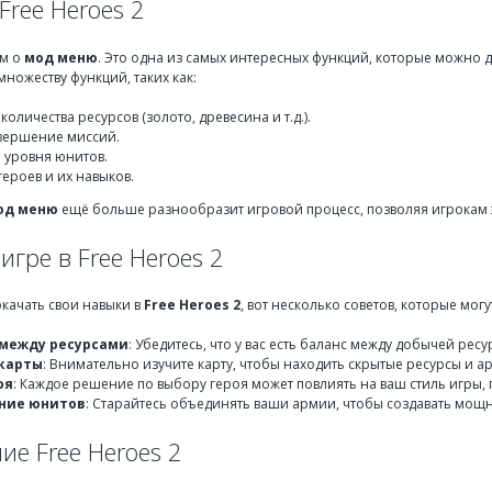
ree Heroes 2
им о
мод меню
. Это одна из самых интересных функций, которые можно д
 множеству функций, таких как:
оличества ресурсов (золото, древесина и т.д.).
вершение миссий.
 уровня юнитов.
ероев и их навыков.
од меню
ещё больше разнообразит игровой процесс, позволяя игрокам 
игре в Free Heroes 2
окачать свои навыки в
Free Heroes 2
, вот несколько советов, которые мог
между ресурсами
: Убедитесь, что у вас есть баланс между добычей ресу
карты
: Внимательно изучите карту, чтобы находить скрытые ресурсы и а
оя
: Каждое решение по выбору героя может повлиять на ваш стиль игры, 
ние юнитов
: Старайтесь объединять ваши армии, чтобы создавать мощ
е Free Heroes 2