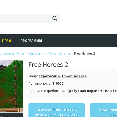
ИГРЫ
ПРОГРАММЫ
рограммы
>
Игры
>
Стратегии и Tower Defense
>
Free Heroes 2
Free Heroes 2
Жанр:
Стратегии и Tower Defense
Популярность:
810000
Системные требования:
Требуемая версия 6+ или б
Скачать Free Heroes 2
Оригинал
(Фри Хероес 2) взлом на
прил