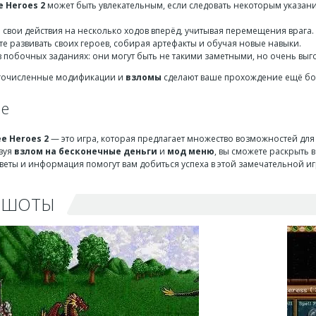
e Heroes 2
может быть увлекательным, если следовать некоторым указан
 свои действия на несколько ходов вперёд, учитывая перемещения врага.
те развивать своих героев, собирая артефакты и обучая новые навыки.
 в побочных заданиях: они могут быть не такими заметными, но очень вы
огочисленные модификации и
взломы
сделают ваше прохождение ещё бо
ие
ee Heroes 2
— это игра, которая предлагает множество возможностей для 
ьзуя
взлом на бесконечные деньги
и
мод меню
, вы сможете раскрыть 
еты и информация помогут вам добиться успеха в этой замечательной игр
НШОТЫ