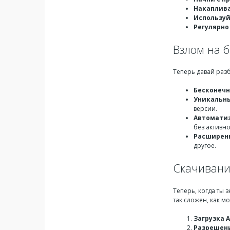
Накаплива
Используй
Регулярно
Взлом на 
Теперь давай раз
Бесконечн
Уникальн
версии.
Автоматиз
без активно
Расширен
другое.
Скачивани
Теперь, когда ты 
так сложен, как м
Загрузка A
Разрешен