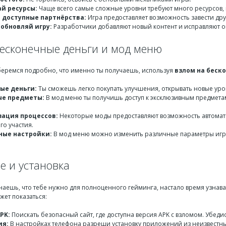
й ресурсы:
Чаще всего самые сложные уровни требуют много ресурсов, 
 доступные партнёрства:
Игра предоставляет возможность завести дру
 обновляй игру:
Разработчики добавляют новый контент и исправляют о
бесконечные деньги и мод меню
беремся подробно, что именно ты получаешь, используя
взлом на беск
ые деньги:
Ты сможешь легко покупать улучшения, открывать новые уров
ые предметы:
В мод меню ты получишь доступ к эксклюзивным предмета
ация процессов:
Некоторые моды предоставляют возможность автомати
го участия.
ные настройки:
В мод меню можно изменить различные параметры игры,
е и установка
знаешь, что тебе нужно для полноценного гейминга, настало время узнава
ожет показаться:
PK:
Поискать безопасный сайт, где доступна версия APK с взломом. Убеди
ия:
В настройках телефона разреши установку приложений из неизвестны