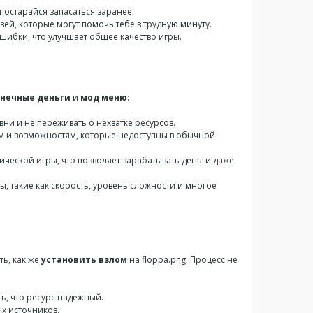
постарайся запасаться заранее.
зей, которые могут помочь тебе в трудную минуту.
шибки, что улучшает общее качество игры.
онечные деньги
и
мод меню
:
ни и не переживать о нехватке ресурсов.
м и возможностям, которые недоступны в обычной
ческой игры, что позволяет зарабатывать деньги даже
 такие как скорость, уровень сложности и многое
ть, как же
установить взлом
на floppa.png. Процесс не
сь, что ресурс надежный.
х источников.