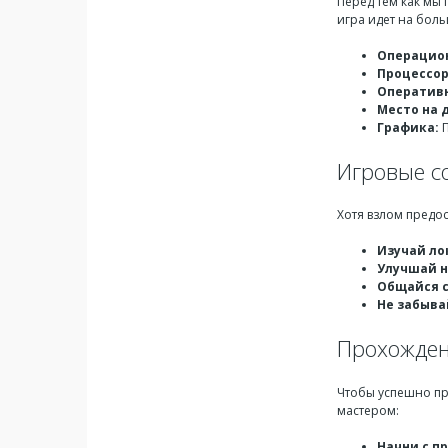
Перед тем как мы
игра идет на бол
Операцион
Процессор
Оперативн
Место на 
Графика:
П
Игровые с
Хотя взлом предос
Изучай ло
Улучшай н
Общайся с
Не забыва
Прохожден
Чтобы успешно про
мастером:
Начни с пр