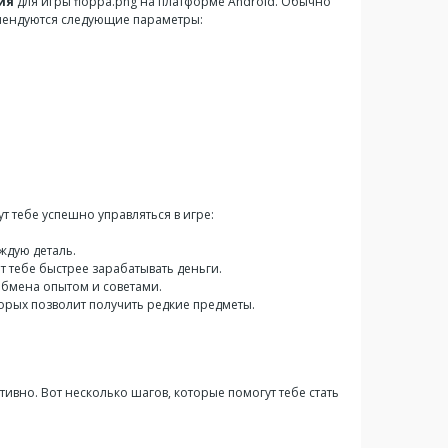
ия
для игры floppa.png на платформе Android. Обычно
омендуются следующие параметры:
т тебе успешно управляться в игре:
ждую деталь.
т тебе быстрее зарабатывать деньги.
обмена опытом и советами.
торых позволит получить редкие предметы.
ивно. Вот несколько шагов, которые помогут тебе стать