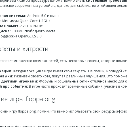
 перейдем к самой процедуре взлома, важно знать
системные требован
ьшинстве современных устройств, однако для стабильного геймплея рек
ная система:
Android 5.0 и выше
:
Минимум Quad-Core 1.2GHz
ая память:
2 ГБ и выше
диске:
300 МБ свободного места
оддержка OpenGL ES 3.0
оветы и хитрости
тавляет множество возможностей, есть некоторые советы, которые помогу
кации:
Каждая локация в игре имеет свои секреты. Не спеши, исследуй ка
авыки:
Развивай своего кота, покупая различные улучшения. Это поможе
 другими игроками:
Форумы и социальные сети – отличное место для 
й про события:
В игре часто проходят временные события, участие в ко
ие игры floppa.png
йти игру floppa.png, помни, что важно использовать свои ресурсы эффект
остого:
Не торопись, освоись с основными механиками игры.