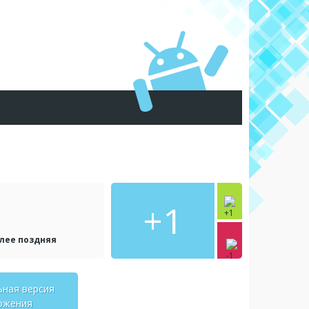
+1
олее поздняя
ьная версия
ожения