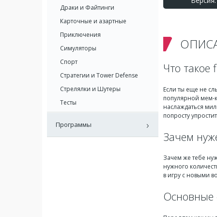
Версия: 
Драки и Файтинги
Карточные и азартные
Приключения
ОПИС
Симуляторы
Спорт
Что такое 
Стратегии и Tower Defense
Стрелялки и Шутеры
Если ты еще не с
популярной мем-к
Тесты
наслаждаться милы
попросту упростит
Программы
Зачем нуж
Зачем же тебе ну
нужного количеств
в игру с новыми 
Основные 