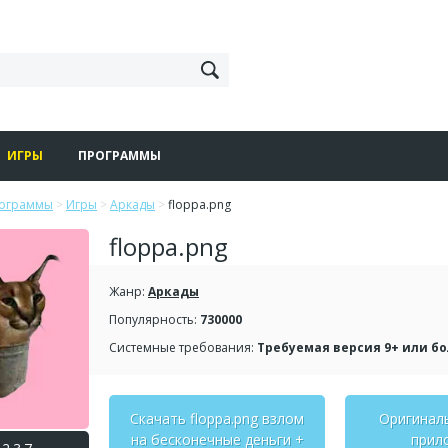
ИГРЫ
ПРОГРАММЫ
рограммы
>
Игры
>
Аркады
>
floppa.png
floppa.png
Жанр:
Аркады
Популярность:
730000
Системные требования:
Требуемая версия 9+ или б
Скачать floppa.png взлом
Оригинал
на бесконечные деньги +
прил