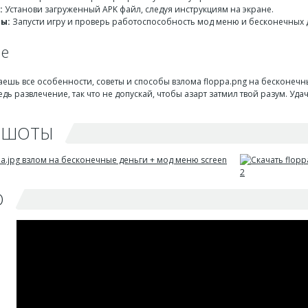
:
Установи загруженный APK файл, следуя инструкциям на экране.
ры:
Запусти игру и проверь работоспособность мод меню и бесконечных 
ие
наешь все особенности, советы и способы взлома floppa.png на бесконечны
едь развлечение, так что не допускай, чтобы азарт затмил твой разум. Уда
НШОТЫ
О