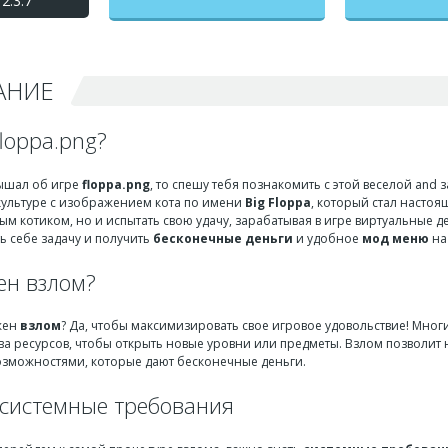
2.3.7
мод меню
АНИЕ
floppa.png?
лышал об игре
floppa.png
, то спешу тебя познакомить с этой веселой an
ультуре с изображением кота по имени
Big Floppa
, который стал настоя
м котиком, но и испытать свою удачу, зарабатывая в игре виртуальные д
ь себе задачу и получить
бесконечные деньги
и удобное
мод меню
на
ен взлом?
жен
взлом
? Да, чтобы максимизировать свое игровое удовольствие! Мног
а ресурсов, чтобы открыть новые уровни или предметы. Взлом позволит н
возможностями, которые дают бесконечные деньги.
системные требования