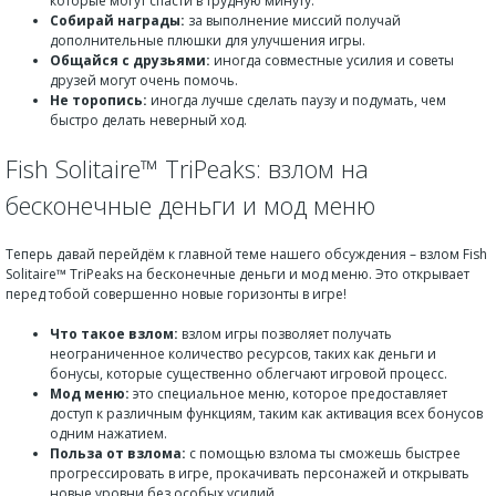
которые могут спасти в трудную минуту.
Собирай награды:
за выполнение миссий получай
дополнительные плюшки для улучшения игры.
Общайся с друзьями:
иногда совместные усилия и советы
друзей могут очень помочь.
Не торопись:
иногда лучше сделать паузу и подумать, чем
быстро делать неверный ход.
Fish Solitaire™ TriPeaks: взлом на
бесконечные деньги и мод меню
Теперь давай перейдём к главной теме нашего обсуждения – взлом Fish
Solitaire™ TriPeaks на бесконечные деньги и мод меню. Это открывает
перед тобой совершенно новые горизонты в игре!
Что такое взлом:
взлом игры позволяет получать
неограниченное количество ресурсов, таких как деньги и
бонусы, которые существенно облегчают игровой процесс.
Мод меню:
это специальное меню, которое предоставляет
доступ к различным функциям, таким как активация всех бонусов
одним нажатием.
Польза от взлома:
с помощью взлома ты сможешь быстрее
прогрессировать в игре, прокачивать персонажей и открывать
новые уровни без особых усилий.