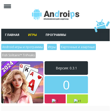
ГЛАВНАЯ
ИГРЫ
ПРОГРАММЫ
Android игры и программы
>
Игры
>
Карточные и азартные
>
Fish Solitaire™ TriPeaks
Версия: 0.3.1
0