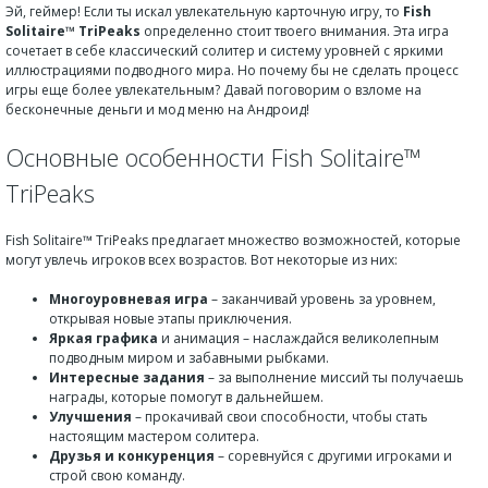
Эй, геймер! Если ты искал увлекательную карточную игру, то
Fish
Solitaire™ TriPeaks
определенно стоит твоего внимания. Эта игра
сочетает в себе классический солитер и систему уровней с яркими
иллюстрациями подводного мира. Но почему бы не сделать процесс
игры еще более увлекательным? Давай поговорим о взломе на
бесконечные деньги и мод меню на Андроид!
Основные особенности Fish Solitaire™
TriPeaks
Fish Solitaire™ TriPeaks предлагает множество возможностей, которые
могут увлечь игроков всех возрастов. Вот некоторые из них:
Многоуровневая игра
– заканчивай уровень за уровнем,
открывая новые этапы приключения.
Яркая графика
и анимация – наслаждайся великолепным
подводным миром и забавными рыбками.
Интересные задания
– за выполнение миссий ты получаешь
награды, которые помогут в дальнейшем.
Улучшения
– прокачивай свои способности, чтобы стать
настоящим мастером солитера.
Друзья и конкуренция
– соревнуйся с другими игроками и
строй свою команду.