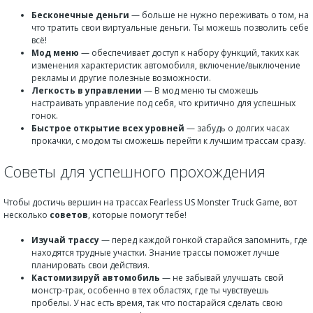
Бесконечные деньги
— больше не нужно переживать о том, на
что тратить свои виртуальные деньги. Ты можешь позволить себе
всё!
Мод меню
— обеспечивает доступ к набору функций, таких как
изменения характеристик автомобиля, включение/выключение
рекламы и другие полезные возможности.
Легкость в управлении
— В мод меню ты сможешь
настраивать управление под себя, что критично для успешных
гонок.
Быстрое открытие всех уровней
— забудь о долгих часах
прокачки, с модом ты сможешь перейти к лучшим трассам сразу.
Советы для успешного прохождения
Чтобы достичь вершин на трассах Fearless US Monster Truck Game, вот
несколько
советов
, которые помогут тебе!
Изучай трассу
— перед каждой гонкой старайся запомнить, где
находятся трудные участки. Знание трассы поможет лучше
планировать свои действия.
Кастомизируй автомобиль
— не забывай улучшать свой
монстр-трак, особенно в тех областях, где ты чувствуешь
пробелы. У нас есть время, так что постарайся сделать свою