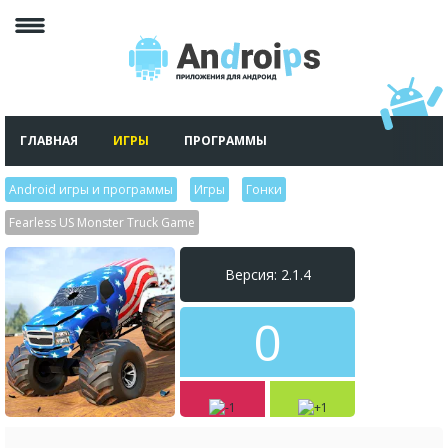
ГЛАВНАЯ
ИГРЫ
ПРОГРАММЫ
Android игры и программы
>
Игры
>
Гонки
>
Fearless US Monster Truck Game
Версия: 2.1.4
0