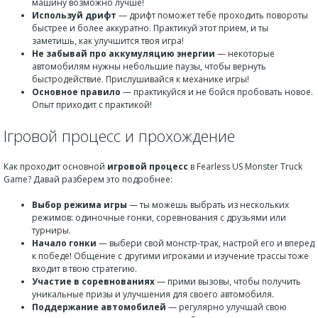
машину возможно лучше!
Используй дрифт
— дрифт поможет тебе проходить повороты
быстрее и более аккуратно. Практикуй этот прием, и ты
заметишь, как улучшится твоя игра!
Не забывай про аккумуляцию энергии
— некоторые
автомобилям нужны небольшие паузы, чтобы вернуть
быстродействие. Прислушивайся к механике игры!
Основное правило
— практикуйся и не бойся пробовать новое.
Опыт приходит с практикой!
Iгровой процесс и прохождение
Как проходит основной
игровой процесс
в Fearless US Monster Truck
Game? Давай разберем это подробнее:
Выбор режима игры
— ты можешь выбрать из нескольких
режимов: одиночные гонки, соревнования с друзьями или
турниры.
Начало гонки
— выбери свой монстр-трак, настрой его и вперед
к победе! Общение с другими игроками и изучение трассы тоже
входит в твою стратегию.
Участие в соревнованиях
— прими вызовы, чтобы получить
уникальные призы и улучшения для своего автомобиля.
Поддержание автомобилей
— регулярно улучшай свою