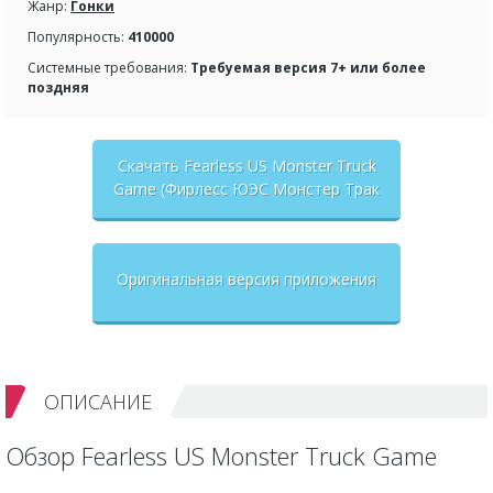
Жанр:
Гонки
Популярность:
410000
Системные требования:
Требуемая версия 7+ или более
поздняя
Скачать Fearless US Monster Truck
Game (Фирлесс ЮЭС Монстер Трак
Гейм) взлом на бесконечные
деньги + мод меню
Оригинальная версия приложения
ОПИСАНИЕ
Обзор Fearless US Monster Truck Game