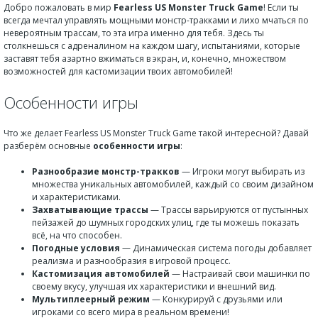
Добро пожаловать в мир
Fearless US Monster Truck Game
! Если ты
всегда мечтал управлять мощными монстр-тракками и лихо мчаться по
невероятным трассам, то эта игра именно для тебя. Здесь ты
столкнешься с адреналином на каждом шагу, испытаниями, которые
заставят тебя азартно вжиматься в экран, и, конечно, множеством
возможностей для кастомизации твоих автомобилей!
Особенности игры
Что же делает Fearless US Monster Truck Game такой интересной? Давай
разберём основные
особенности игры
:
Разнообразие монстр-тракков
— Игроки могут выбирать из
множества уникальных автомобилей, каждый со своим дизайном
и характеристиками.
Захватывающие трассы
— Трассы варьируются от пустынных
пейзажей до шумных городских улиц, где ты можешь показать
всё, на что способен.
Погодные условия
— Динамическая система погоды добавляет
реализма и разнообразия в игровой процесс.
Кастомизация автомобилей
— Настраивай свои машинки по
своему вкусу, улучшая их характеристики и внешний вид.
Мультиплеерный режим
— Конкурируй с друзьями или
игроками со всего мира в реальном времени!