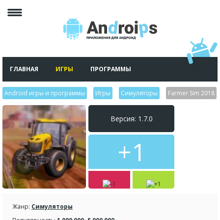
ГЛАВНАЯ
ИГРЫ
ПРОГРАММЫ
Android игры и программы
>
Игры
>
Симуляторы
>
Farmer Sim 2018
Версия: 1.7.0
+1
Жанр:
Симуляторы