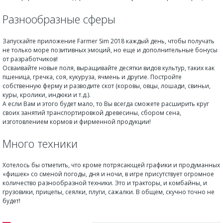
Разнообразные сферы
Запускайте приложение Farmer Sim 2018 каждый день, чтобы получать
не только море позитивных эмоций, но еще и дополнительные бонусы
от разработчиков!
Осваивайте новые поля, выращивайте десятки видов культур, таких как
пшеница, гречка, соя, кукуруза, ячмень и другие. Постройте
собственную ферму и разводите скот (коровы, овцы, лошади, свиньи,
куры, кролики, индюки и т.д.).
А если Вам и этого будет мало, то Вы всегда сможете расширить круг
своих занятий транспортировкой древесины, сбором сена,
изготовлением кормов и фирменной продукции!
Много техники
Хотелось бы отметить, что кроме потрясающей графики и продуманных
«фишек» со сменой погоды, дня и ночи, в игре присутствует огромное
количество разнообразной техники. Это и тракторы, и комбайны, и
грузовики, прицепы, сеялки, плуги, сажалки. В общем, скучно точно не
будет!