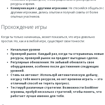
ресурсы и время.
Коммуникация с другими игроками
: Не стесняйся общаться с
другими игроками, делись опытом и получай советы от более
опытных участников.
Прохождение игры
Когда ты только начинаешь, может показаться, что игра довольно
простая. Но, как и в любой игре, существуют свои тонкости:
Начальные уровни
Проверяй рынок
: Каждый раз, когда ты открываешь новые
ресурсы, проверяй рынок на предмет выгодных сделок.
Регулярные обновления
: Не забывай обновлять свое
оборудование, особенно после достижения следующих
уровней.
Ставь на автомат
: Используй автоматическую добычу,
когда у тебя много ресурсов, но нет времени играть — это
отличный способ не терять прогресс.
Тестируй различные стратегии
: Возможности ExoMiner
огромны, пробуй несколько стратегий, чтобы понять, что
работает лучше именно для тебя.