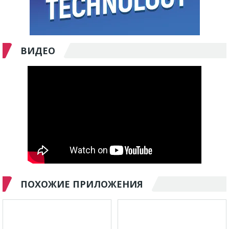
ВИДЕО
ПОХОЖИЕ ПРИЛОЖЕНИЯ