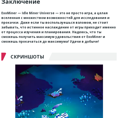
Заключение
ExoMiner — Idle Miner Universe — это не просто игра, а целая
вселенная с множеством возможностей для исследования и
прокачки. Даже если ты воспользуешься взломом, не стоит
забывать, что истинное наслаждение от игры приходит именно
от процесса изучения и планирования. Надеюсь, что ты
сможешь получить максимум удовольствия от ExoMiner и
сможешь прокачаться до максимума! Удачи в добыче!
СКРИНШОТЫ