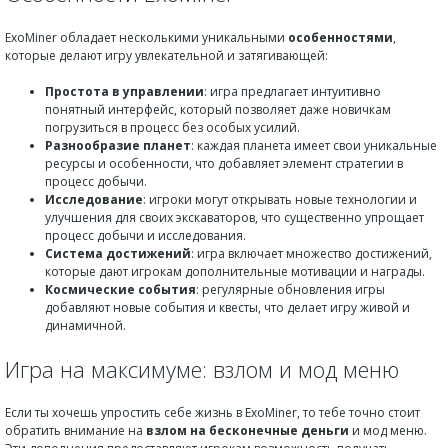
ExoMiner обладает несколькими уникальными
особенностями
,
которые делают игру увлекательной и затягивающей:
Простота в управлении
: игра предлагает интуитивно
понятный интерфейс, который позволяет даже новичкам
погрузиться в процесс без особых усилий.
Разнообразие планет
: каждая планета имеет свои уникальные
ресурсы и особенности, что добавляет элемент стратегии в
процесс добычи.
Исследование
: игроки могут открывать новые технологии и
улучшения для своих экскаваторов, что существенно упрощает
процесс добычи и исследования.
Система достижений
: игра включает множество достижений,
которые дают игрокам дополнительные мотивации и награды.
Космические события
: регулярные обновления игры
добавляют новые события и квесты, что делает игру живой и
динамичной.
Игра на максимуме: взлом и мод меню
Если ты хочешь упростить себе жизнь в ExoMiner, то тебе точно стоит
обратить внимание на
взлом на бесконечные деньги
и мод меню.