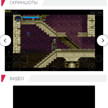
СКРИНШОТЫ
ВИДЕО