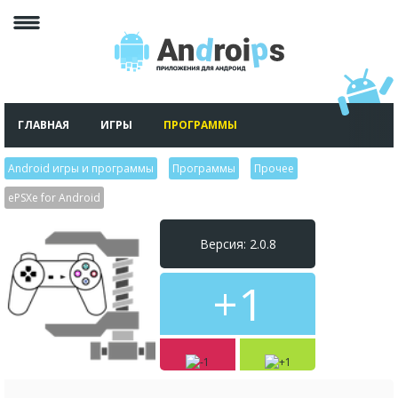
ГЛАВНАЯ
ИГРЫ
ПРОГРАММЫ
Android игры и программы
>
Программы
>
Прочее
>
ePSXe for Android
Версия: 2.0.8
+1