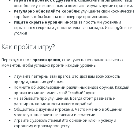
Играйте вдобавок с друзьями
: совместные игры делают ваш
опыт более увлекательным и помогают изучать чужие стратегии.
Регулярно обновляйте корабли
: улучшайте свои космические
корабли, чтобы быть на шаг впереди противников.
Ищите скрытые уровни
: иногда за простыми уровнями
скрываются секреты и дополнительные награды. Исследуйте все
уголки!
Как пройти игру?
Переходя к теме
прохождения
, стоит учесть несколько ключевых
моментов, чтобы успешно пройти каждый уровень:
Изучайте паттерны атак врагов. Это даст вам возможность
предугадывать их действия.
Помните об использовании различных видов оружия. Каждый
противник может иметь свой "слабый" пункт.
Не забывайте про улучшения. Всегда стоит развивать и
расширять возможности вашего корабля!
Общайтесь с другими игроками. Часто именно в общении
можно узнать полезные тактики и стратегии.
Играйте с удовольствием! Это основной ключ к успеху и
хорошему игровому процессу.