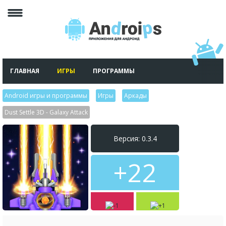
ГЛАВНАЯ
ИГРЫ
ПРОГРАММЫ
Android игры и программы
>
Игры
>
Аркады
>
Dust Settle 3D - Galaxy Attack
Версия: 0.3.4
+22