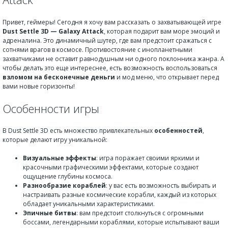
Привет, геймеры! Сегодня я хочу вам рассказать о захватывающей игре
Dust Settle 3D — Galaxy Attack
, которая подарит вам море эмоций и
адреналина. Это динамичный шутер, где вам предстоит сражаться с
сотнями врагов в космосе. Противостояние с инопланетными
захватчиками не оставит равнодушным ни одного поклонника жанра. А
чтобы делать это еще интереснее, есть возможность воспользоваться
взломом на бесконечные деньги
и мод меню, что открывает перед
вами новые горизонты!
Особенности игры
В Dust Settle 3D есть множество привлекательных
особенностей
,
которые делают игру уникальной:
Визуальные эффекты
: игра поражает своими яркими и
красочными графическими эффектами, которые создают
ощущение глубины космоса.
Разнообразие кораблей
: у вас есть возможность выбирать и
настраивать разные космические корабли, каждый из которых
обладает уникальными характеристиками.
Эпичные битвы
: вам предстоит столкнуться с огромными
боссами, легендарными кораблями, которые испытывают ваши