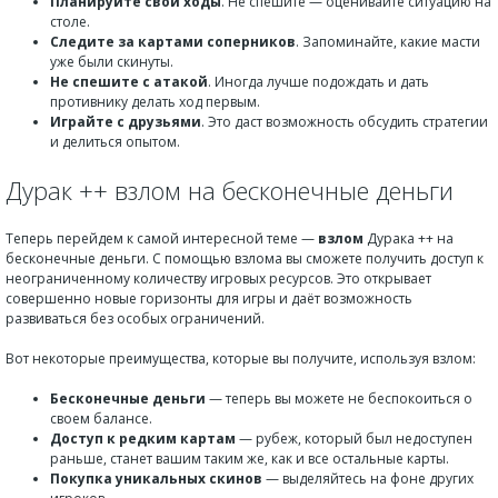
Планируйте свои ходы
. Не спешите — оценивайте ситуацию на
столе.
Следите за картами соперников
. Запоминайте, какие масти
уже были скинуты.
Не спешите с атакой
. Иногда лучше подождать и дать
противнику делать ход первым.
Играйте с друзьями
. Это даст возможность обсудить стратегии
и делиться опытом.
Дурак ++ взлом на бесконечные деньги
Теперь перейдем к самой интересной теме —
взлом
Дурака ++ на
бесконечные деньги. С помощью взлома вы сможете получить доступ к
неограниченному количеству игровых ресурсов. Это открывает
совершенно новые горизонты для игры и даёт возможность
развиваться без особых ограничений.
Вот некоторые преимущества, которые вы получите, используя взлом:
Бесконечные деньги
— теперь вы можете не беспокоиться о
своем балансе.
Доступ к редким картам
— рубеж, который был недоступен
раньше, станет вашим таким же, как и все остальные карты.
Покупка уникальных скинов
— выделяйтесь на фоне других