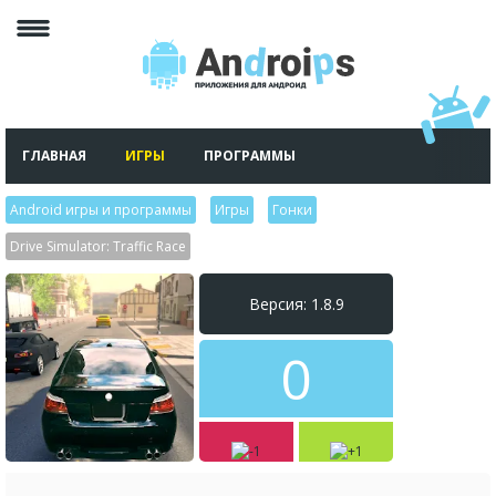
ГЛАВНАЯ
ИГРЫ
ПРОГРАММЫ
Android игры и программы
>
Игры
>
Гонки
>
Drive Simulator: Traffic Race
Версия: 1.8.9
0