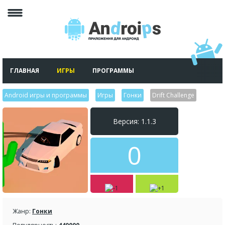
ГЛАВНАЯ
ИГРЫ
ПРОГРАММЫ
Android игры и программы
>
Игры
>
Гонки
>
Drift Challenge
Версия: 1.1.3
0
Жанр:
Гонки