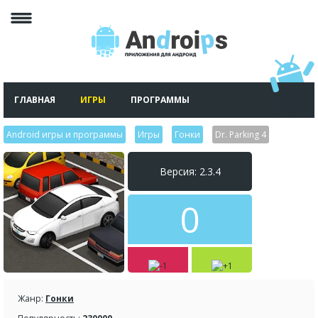
ГЛАВНАЯ
ИГРЫ
ПРОГРАММЫ
Android игры и программы
>
Игры
>
Гонки
>
Dr. Parking 4
Версия: 2.3.4
0
Жанр:
Гонки