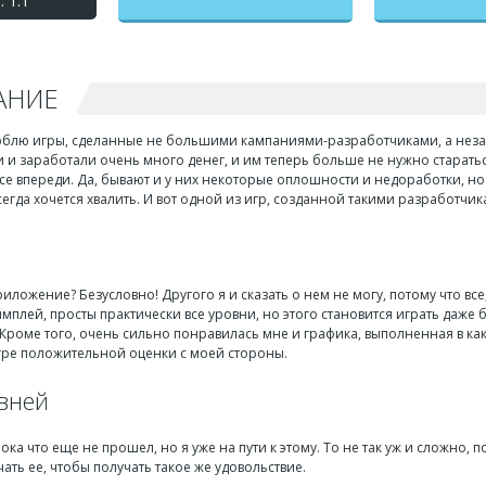
 1.1
АНИЕ
юблю игры, сделанные не большими кампаниями-разработчиками, а неза
и и заработали очень много денег, и им теперь больше не нужно старатьс
все впереди. Да, бывают и у них некоторые оплошности и недоработки, н
сегда хочется хвалить. И вот одной из игр, созданной такими разработч
иложение? Безусловно! Другого я и сказать о нем не могу, потому что вс
ймплей, просты практически все уровни, но этого становится играть даже
 Кроме того, очень сильно понравилась мне и графика, выполненная в ка
гре положительной оценки с моей стороны.
овней
пока что еще не прошел, но я уже на пути к этому. То не так уж и сложно,
чать ее, чтобы получать такое же удовольствие.