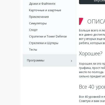
Версия:
Драки и Файтинги
Карточные и азартные
Приключения
ОПИС
Симуляторы
Спорт
Больше всего я л
все давно достигл
Стратегии и Tower Defense
вот у вторых еще 
Стрелялки и Шутеры
ребята, которых в
Тесты
Хорошее?
Программы
Хорошее ли это пр
графика, прост ге
месте по полгода.
сильно придает и
Все 40 ур
Все 40 уровней я 
Советую и вам ска