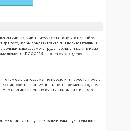
висимыми людьми. Почему? Да потому, что первый уже
я для того, чтобы понравится своими пользователям, а
о в большинстве своем это трудолюбивые и талантливые
иками является «DOOORS 5 — room escape game».
е, что там есть одновременно просто и интересно. Проста
 более интересно, потому что ты не застреваешь в одном
ком-то оригинальном, но очень знакомым стиле, что
 потому от игры я получаю исключительно удовольствие.