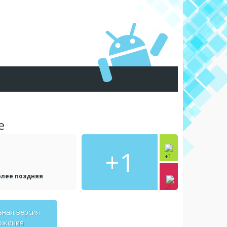
e
+1
олее поздняя
ьная версия
ожения