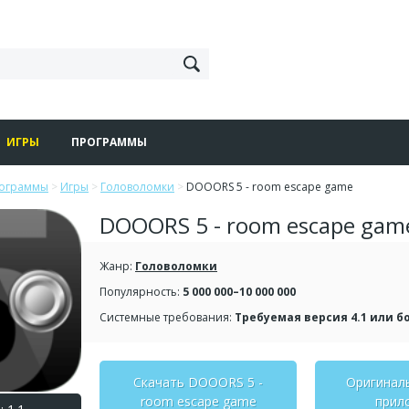
ИГРЫ
ПРОГРАММЫ
рограммы
>
Игры
>
Головоломки
>
DOOORS 5 - room escape game
DOOORS 5 - room escape gam
Жанр:
Головоломки
Популярность:
5 000 000–10 000 000
Системные требования:
Требуемая версия 4.1 или б
Скачать DOOORS 5 -
Оригинал
room escape game
прил