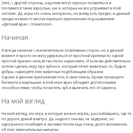
Зато, с другой стороны, над этим могут хорошо посмеяться и
поглумится такие взрослые, как я, которых не все устраивает в этой
системе. Да, игры это очень интересно, но всему есть предел, и данный
предел в каких-то местах перешло приложение под названием
«Детский врач : стоматолог».
Начиная
Я всегда начиная с исключительно позитивных сторон, но в данный
момент я просто не могу удержаться от яростной критики по одной
простой причин: нельзя так плохо нарисовать. И если вы действительно
хотели сделать игру про зубного, который лечит животных, то, будьте
добры, нарисуйте этих животных подобающим образом.
Однако в данном приложении есть и свои плюсы. Кроме пугающего
бегемота и мартышки, в этой игре врач обладает достаточными
способностями, чтобы почистить зуб и вылечить его от кариеса.
На мой взгляд
На мой взгляд, это игра, в которую можно играть, расслабившись, где-то
по дороге домой в метро. Да, надолго она вас не задержит, но
однозначно позабавит и заставит потом еще очень долго вспоминать
об этих замечательных минутах.