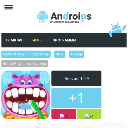
ГЛАВНАЯ
ИГРЫ
ПРОГРАММЫ
Android игры и программы
>
Игры
>
Аркады
>
Детский врач: стоматолог
Версия: 1.0.9
+1