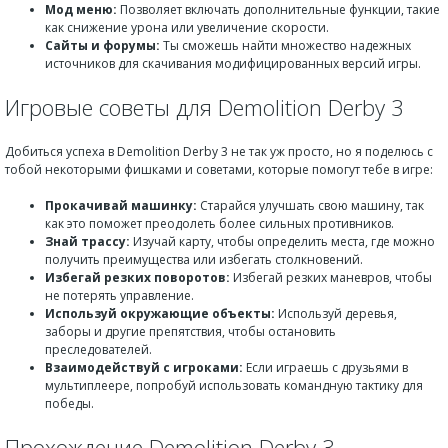
Мод меню:
Позволяет включать дополнительные функции, такие
как снижение урона или увеличение скорости.
Сайты и форумы:
Ты сможешь найти множество надежных
источников для скачивания модифицированных версий игры.
Игровые советы для Demolition Derby 3
Добиться успеха в Demolition Derby 3 не так уж просто, но я поделюсь с
тобой некоторыми фишками и советами, которые помогут тебе в игре:
Прокачивай машинку:
Старайся улучшать свою машину, так
как это поможет преодолеть более сильных противников.
Знай трассу:
Изучай карту, чтобы определить места, где можно
получить преимущества или избегать столкновений.
Избегай резких поворотов:
Избегай резких маневров, чтобы
не потерять управление.
Используй окружающие объекты:
Используй деревья,
заборы и другие препятствия, чтобы остановить
преследователей.
Взаимодействуй с игроками:
Если играешь с друзьями в
мультиплеере, попробуй использовать командную тактику для
победы.
Прохождение Demolition Derby 3