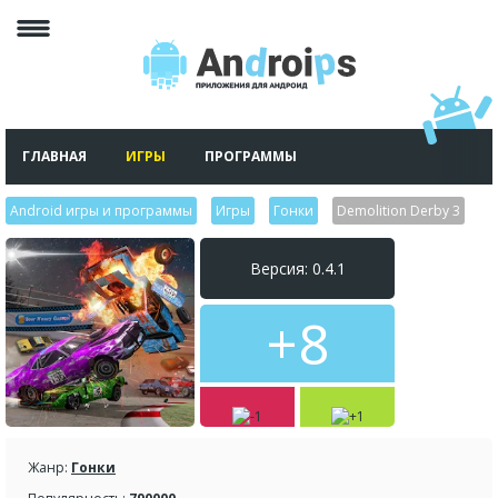
ГЛАВНАЯ
ИГРЫ
ПРОГРАММЫ
Android игры и программы
>
Игры
>
Гонки
>
Demolition Derby 3
Версия: 0.4.1
+8
Жанр:
Гонки