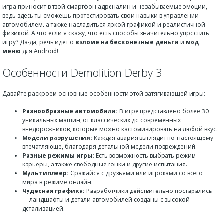
игра приносит в твой смартфон адреналин и незабываемые эмоции,
ведь здесь ты сможешь протестировать свои навыки в управлении
автомобилем, а также насладиться яркой графикой и реалистичной
физикой. А что если я скажу, что есть способы значительно упростить
игру? Да-да, речь идет о
взломе на бесконечные деньги
и
мод
меню
для Android!
Особенности Demolition Derby 3
Давайте раскроем основные особенности этой затягивающей игры:
Разнообразные автомобили:
В игре представлено более 30
уникальных машин, от классических до современных
внедорожников, которые можно кастомизировать на любой вкус.
Модели разрушения:
Каждая авария выглядит по-настоящему
впечатляюще, благодаря детальной модели повреждений.
Разные режимы игры:
Есть возможность выбрать режим
карьеры, а также свободные гонки и другие испытания.
Мультиплеер:
Сражайся с друзьями или игроками со всего
мира в режиме онлайн.
Чудесная графика:
Разработчики действительно постарались
— ландшафты и детали автомобилей созданы с высокой
детализацией.