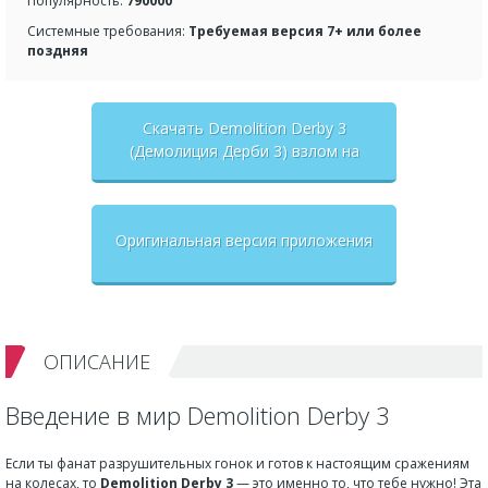
Популярность:
790000
Системные требования:
Требуемая версия 7+ или более
поздняя
Скачать Demolition Derby 3
(Демолиция Дерби 3) взлом на
бесконечные деньги + мод меню
Оригинальная версия приложения
ОПИСАНИЕ
Введение в мир Demolition Derby 3
Если ты фанат разрушительных гонок и готов к настоящим сражениям
на колесах, то
Demolition Derby 3
— это именно то, что тебе нужно! Эта