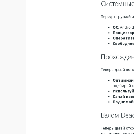
Системные
Перед загрузкой и
ОС
: Androi
Процессо
Оператив
Свободное
Прохожден
Теперь давай пого
Оптимизи
подбирай к
Использу
Качай нав
Поднимай 
Взлом Dea
Теперь давай отк
то, что мечтает к