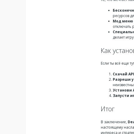
Бесконечн
ресурсов д
Мод меню
отключать 
Специаль
делает игр
Как устано
Если ты всё еще т
Скачай AP
Разреши у
неизвестны
Установи 
Запусти и
Итог
В заключение,
De
настоящему насла
интереса и страте