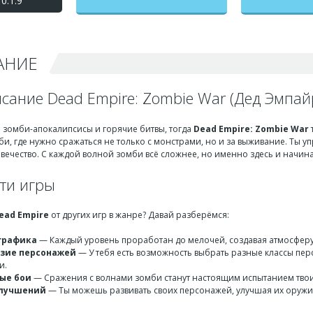
0.1.9
взлом на бесконечные
деньги + мод меню
АНИЕ
сание Dead Empire: Zombie War (Дед Эмпай
 зомби-апокалипсисы и горячие битвы, тогда
Dead Empire: Zombie War
и, где нужно сражаться не только с монстрами, но и за выживание. Ты 
вечество. С каждой волной зомби всё сложнее, но именно здесь и начина
ти игры
ead Empire
от других игр в жанре? Давай разберёмся:
графика
— Каждый уровень проработан до мелочей, создавая атмосферу
зие персонажей
— У тебя есть возможность выбрать разные классы пер
и.
ые бои
— Сражения с волнами зомби станут настоящим испытанием твоих
улучшений
— Ты можешь развивать своих персонажей, улучшая их оружи