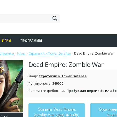
ИГРЫ
ПРОГРАММЫ
рограммы
>
Игры
>
Стратегии и Tower Defense
>
Dead Empire: Zombie War
Dead Empire: Zombie War
Жанр:
Стратегии и Tower Defense
Популярность:
340000
Системные требования:
Требуемая версия 8+ или б
Скачать Dead Empire:
Оригинал
Zombie War (Дед Эмпайр)
прил