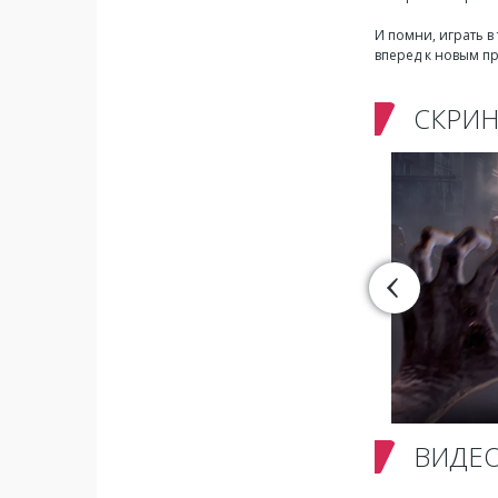
И помни, играть в
вперед к новым п
СКРИ
ВИДЕ