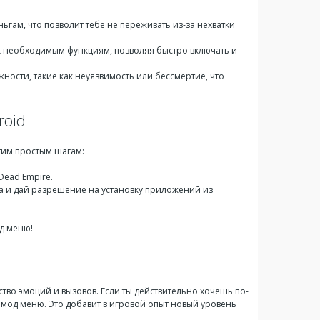
гам, что позволит тебе не переживать из-за нехватки
к необходимым функциям, позволяя быстро включать и
ости, такие как неуязвимость или бессмертие, что
roid
этим простым шагам:
ead Empire.
а и дай разрешение на установку приложений из
д меню!
тво эмоций и вызовов. Если ты действительно хочешь по-
мод меню. Это добавит в игровой опыт новый уровень