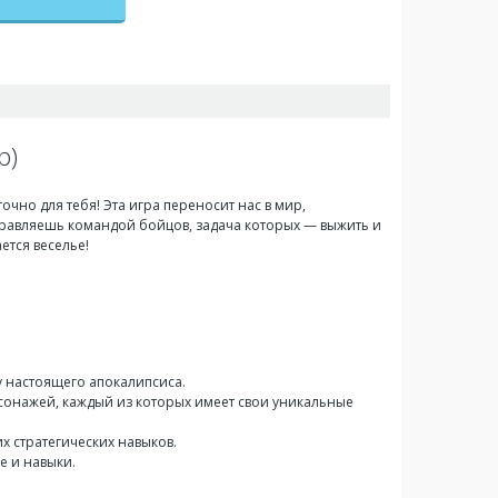
р)
точно для тебя! Эта игра переносит нас в мир,
управляешь командой бойцов, задача которых — выжить и
ется веселье!
 настоящего апокалипсиса.
сонажей, каждый из которых имеет свои уникальные
 стратегических навыков.
е и навыки.