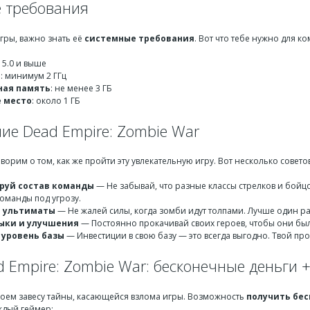
 требования
гры, важно знать её
системные требования
. Вот что тебе нужно для к
d 5.0 и выше
р
: минимум 2 ГГц
ная память
: не менее 3 ГБ
 место
: около 1 ГБ
ие Dead Empire: Zombie War
ворим о том, как же пройти эту увлекательную игру. Вот несколько советов
руй состав команды
— Не забывай, что разные классы стрелков и бойц
оманды под угрозу.
й ультиматы
— Не жалей силы, когда зомби идут толпами. Лучше один раз
ыки и улучшения
— Постоянно прокачивай своих героев, чтобы они бы
уровень базы
— Инвестиции в свою базу — это всегда выгодно. Твой прог
d Empire: Zombie War: бесконечные деньги 
роем завесу тайны, касающейся взлома игры. Возможность
получить бес
аждый геймер: