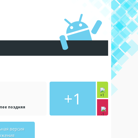
+1
олее поздняя
ьная версия
ожения