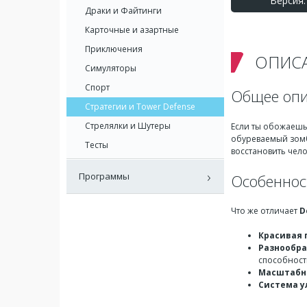
Версия: 
Драки и Файтинги
Карточные и азартные
Приключения
ОПИС
Симуляторы
Спорт
Общее опи
Стратегии и Tower Defense
Стрелялки и Шутеры
Если ты обожаешь
обуреваемый зомб
Тесты
восстановить чело
Программы
Особеннос
Что же отличает
D
Красивая 
Разнообра
способност
Масштабн
Система 