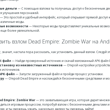
ые деньги
— С помощью взлома ты получаешь доступ к бесконечным день
ля улучшения персонажей.
— Это простой и удобный интерфейс, который открывает прямой доступ 
различные моды.
ные возможности
— Некоторые моды предоставляют уникальные возможн
у еще более увлекательной.
вить взлом Dead Empire: Zombie War на And
ут, значит, настала пора рассказать, как установить данный взлом. Следуй 
K-файл
— Найди проверенный источник и скачай взломанный APK-файл D
становку из неизвестных источников
— Открой настройки устройств
х источников.
APK-файл
— Запусти загруженный файл и пройди процесс установки.
гру
— Открой Dead Empire и наслаждайся бесконечными средствами и мо
ad Empire: Zombie War
— это захватывающая игра, которая дарит множес
диться игровым процессом, попробуй взлом с бесконечными деньгами и 
гии, и ты сможешь узнать, насколько далеко ты сможешь зайти!