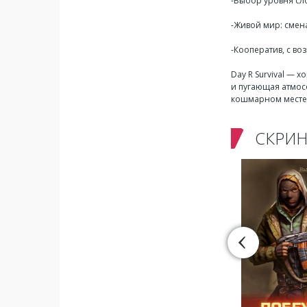
-Выбор уровня сл
-Живой мир: смена
-Кооператив, с во
Day R Survival —
и пугающая атмос
кошмарном месте 
СКРИ