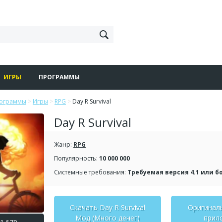
ИГРЫ
ПРОГРАММЫ
рограммы
>
Игры
>
RPG
>
Day R Survival
Day R Survival
Жанр:
RPG
Популярность:
10 000 000
Системные требования:
Требуемая версия 4.1 или б
Скачать Day R Survival
Оригинал
Мод (Много денег)
прил