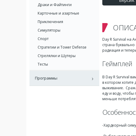
Версия: 
Драки и Файтинги
Карточные и азартные
Приключения
ОПИС
Симуляторы
Спорт
Day R Survival на
страна буквально 
Стратегии и Tower Defense
радиация и теперь
Стрелялки и Шутеры
Геймплей
Тесты
В Day R Survival
Программы
в котором хотите 
выживание. Сражат
еду и воду, чтобы
меньше потреблят
Особеннос
-Хардкорный симу