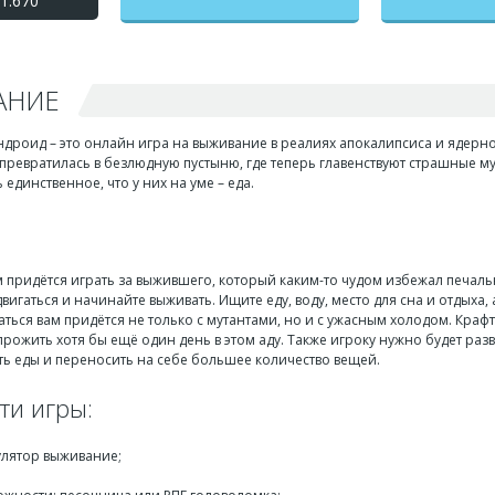
1.670
АНИЕ
 Андроид – это онлайн игра на выживание в реалиях апокалипсиса и ядер
превратилась в безлюдную пустыню, где теперь главенствуют страшные му
 единственное, что у них на уме – еда.
 вам придётся играть за выжившего, который каким-то чудом избежал печ
двигаться и начинайте выживать. Ищите еду, воду, место для сна и отдыха,
ься вам придётся не только с мутантами, но и с ужасным холодом. Краф
 прожить хотя бы ещё один день в этом аду. Также игроку нужно будет раз
ь еды и переносить на себе большее количество вещей.
ти игры:
лятор выживание;