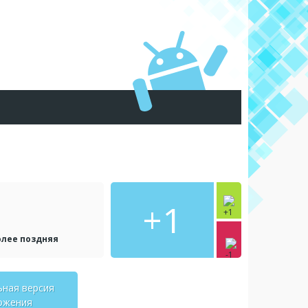
+1
олее поздняя
ьная версия
ожения