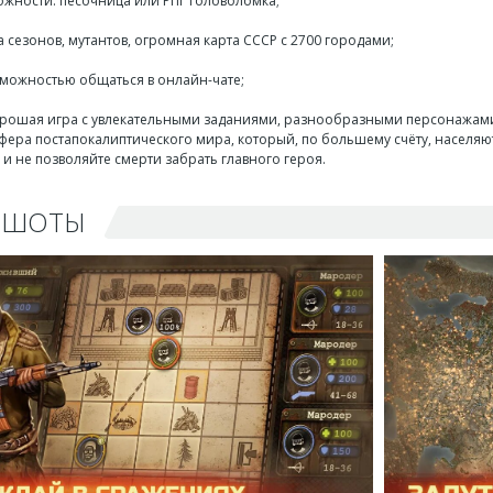
ожности: песочница или РПГ головоломка;
 сезонов, мутантов, огромная карта СССР с 2700 городами;
зможностью общаться в онлайн-чате;
 хорошая игра с увлекательными заданиями, разнообразными персонажам
фера постапокалиптического мира, который, по большему счёту, населяют
и не позволяйте смерти забрать главного героя.
НШОТЫ