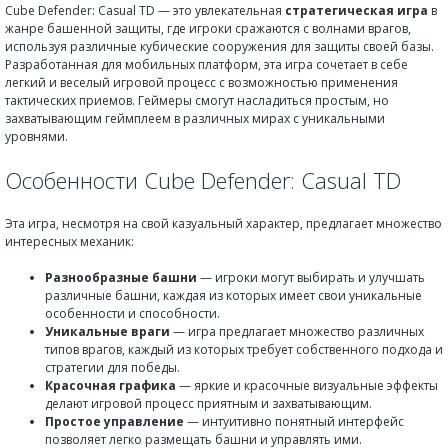
Cube Defender: Casual TD — это увлекательная
стратегическая игра
в
жанре башенной защиты, где игроки сражаются с волнами врагов,
используя различные кубические сооружения для защиты своей базы.
Разработанная для мобильных платформ, эта игра сочетает в себе
легкий и веселый игровой процесс с возможностью применения
тактических приемов. Геймеры смогут насладиться простым, но
захватывающим геймплеем в различных мирах с уникальными
уровнями.
Особенности Cube Defender: Casual TD
Эта игра, несмотря на свой казуальный характер, предлагает множество
интересных механик:
Разнообразные башни
— игроки могут выбирать и улучшать
различные башни, каждая из которых имеет свои уникальные
особенности и способности.
Уникальные враги
— игра предлагает множество различных
типов врагов, каждый из которых требует собственного подхода и
стратегии для победы.
Красочная графика
— яркие и красочные визуальные эффекты
делают игровой процесс приятным и захватывающим.
Простое управление
— интуитивно понятный интерфейс
позволяет легко размещать башни и управлять ими.