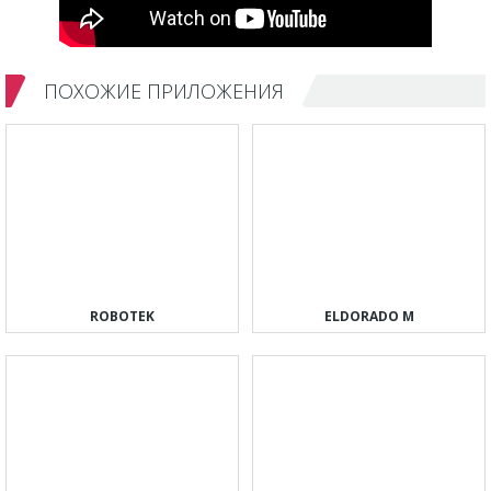
ПОХОЖИЕ ПРИЛОЖЕНИЯ
ROBOTEK
ELDORADO M