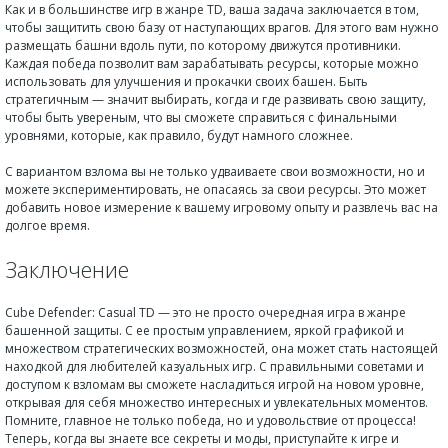
Как и в большинстве игр в жанре TD, ваша задача заключается в том,
чтобы защитить свою базу от наступающих врагов. Для этого вам нужно
размещать башни вдоль пути, по которому движутся противники.
Каждая победа позволит вам зарабатывать ресурсы, которые можно
использовать для улучшения и прокачки своих башен. Быть
стратегичным — значит выбирать, когда и где развивать свою защиту,
чтобы быть увереным, что вы сможете справиться с финальными
уровнями, которые, как правило, будут намного сложнее.
С вариантом взлома вы не только удваиваете свои возможности, но и
можете экспериментировать, не опасаясь за свои ресурсы. Это может
добавить новое измерение к вашему игровому опыту и развлечь вас на
долгое время.
Заключение
Cube Defender: Casual TD — это не просто очередная игра в жанре
башенной защиты. С ее простым управлением, яркой графикой и
множеством стратегических возможностей, она может стать настоящей
находкой для любителей казуальных игр. С правильными советами и
доступом к взломам вы сможете насладиться игрой на новом уровне,
открывая для себя множество интересных и увлекательных моментов.
Помните, главное не только победа, но и удовольствие от процесса!
Теперь, когда вы знаете все секреты и моды, приступайте к игре и