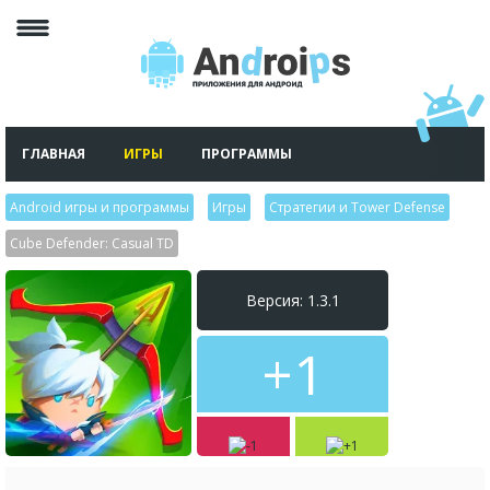
ГЛАВНАЯ
ИГРЫ
ПРОГРАММЫ
Android игры и программы
>
Игры
>
Стратегии и Tower Defense
>
Cube Defender: Casual TD
Версия: 1.3.1
+1