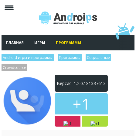
ГЛАВНАЯ
ИГРЫ
ПРОГРАММЫ
Android игры и программы
>
Программы
>
Социальные
>
Crowdsource
Версия: 1.2.0.181337613
+1