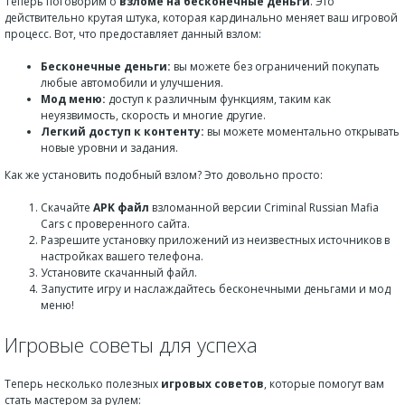
Теперь поговорим о
взломе на бесконечные деньги
. Это
действительно крутая штука, которая кардинально меняет ваш игровой
процесс. Вот, что предоставляет данный взлом:
Бесконечные деньги:
вы можете без ограничений покупать
любые автомобили и улучшения.
Мод меню:
доступ к различным функциям, таким как
неуязвимость, скорость и многие другие.
Легкий доступ к контенту:
вы можете моментально открывать
новые уровни и задания.
Как же установить подобный взлом? Это довольно просто:
Скачайте
APK файл
взломанной версии Criminal Russian Mafia
Cars с проверенного сайта.
Разрешите установку приложений из неизвестных источников в
настройках вашего телефона.
Установите скачанный файл.
Запустите игру и наслаждайтесь бесконечными деньгами и мод
меню!
Игровые советы для успеха
Теперь несколько полезных
игровых советов
, которые помогут вам
стать мастером за рулем: