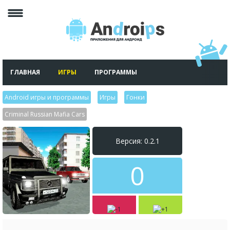
ГЛАВНАЯ
ИГРЫ
ПРОГРАММЫ
Android игры и программы
>
Игры
>
Гонки
>
Criminal Russian Mafia Cars
Версия: 0.2.1
0