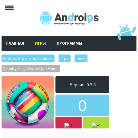
ГЛАВНАЯ
ИГРЫ
ПРОГРАММЫ
Android игры и программы
>
Игры
>
Тесты
>
Country Flags World Quiz Game
Версия: 0.5.6
0