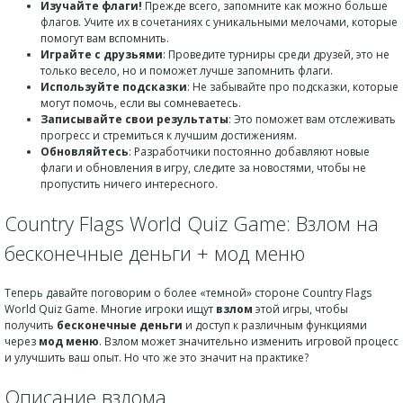
Изучайте флаги!
Прежде всего, запомните как можно больше
флагов. Учите их в сочетаниях с уникальными мелочами, которые
помогут вам вспомнить.
Играйте с друзьями
: Проведите турниры среди друзей, это не
только весело, но и поможет лучше запомнить флаги.
Используйте подсказки
: Не забывайте про подсказки, которые
могут помочь, если вы сомневаетесь.
Записывайте свои результаты
: Это поможет вам отслеживать
прогресс и стремиться к лучшим достижениям.
Обновляйтесь
: Разработчики постоянно добавляют новые
флаги и обновления в игру, следите за новостями, чтобы не
пропустить ничего интересного.
Country Flags World Quiz Game: Взлом на
бесконечные деньги + мод меню
Теперь давайте поговорим о более «темной» стороне Country Flags
World Quiz Game. Многие игроки ищут
взлом
этой игры, чтобы
получить
бесконечные деньги
и доступ к различным функциями
через
мод меню
. Взлом может значительно изменить игровой процесс
и улучшить ваш опыт. Но что же это значит на практике?
Описание взлома