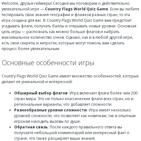
Welcome, друзья-геймеры! Сегодня мы поговорим о действительно
увлекательной игре —
Country Flags World Quiz Game
. Если вы любите
тестировать свои знания географии и флажков разных стран, то эта
игра создана для вас. В Country Flags World Quiz Game вам предстоит
угадывать флаги, получать баллы и открывать новые уровни. Основная
цель игры — распознать как можно больше флагов и набрать
максимальное количество очков. Однако, как и в любой другой игре,
есть свои секреты и хитрости, которые могут помочь вам сделать
процесс более увлекательным.
Основные особенности игры
Country Flags World Quiz Game имеет множество особенностей, которые
делают её уникальной и интересной:
Обширный выбор флагов
: Игра включает флаги более чем 200
стран мира. Это не только классические флаги всех стран, но и
региональные варианты, что добавляет сложности.
Разнообразные уровни сложности
: Игра имеет несколько
уровней сложности, что позволяет как новичкам, так и опытным
игрокам находить вызовы по душе.
Обратная связь
: После каждого правильного ответа вы
получаете небольшой комментарий или интересный факт о
стране, что также расширяет ваши знания.