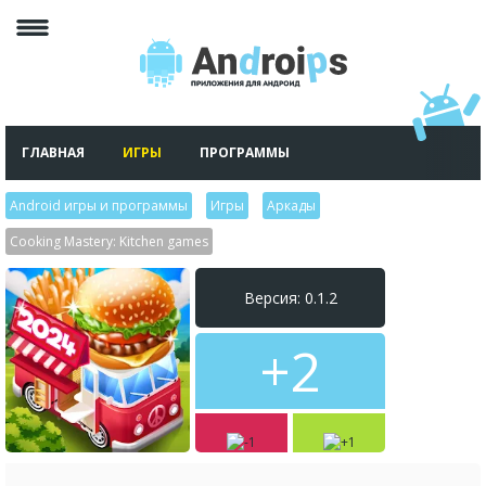
ГЛАВНАЯ
ИГРЫ
ПРОГРАММЫ
Android игры и программы
>
Игры
>
Аркады
>
Cooking Mastery: Kitchen games
Версия: 0.1.2
+2