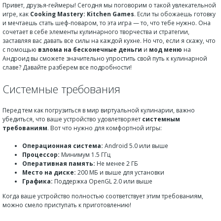
Привет, друзья-геймеры! Сегодня мы поговорим о такой увлекательной
игре, как
Cooking Mastery: Kitchen Games
. Если ты обожаешь готовку
и мечтаешь стать шеф-поваром, то эта игра — то, что тебе нужно. Она
сочетает в себе элементы кулинарного творчества и стратегии,
заставляя вас давать все силы на каждой кухне. Но что, если я скажу, что
с помощью
взлома на бесконечные деньги
и
мод меню
на
Андроид вы сможете значительно упростить свой путь к кулинарной
славе? Давайте разберем все подробности!
Системные требования
Перед тем как погрузиться в мир виртуальной кулинарии, важно
убедиться, что ваше устройство удовлетворяет
системным
требованиям
. Вот что нужно для комфортной игры:
Операционная система:
Android 5.0 или выше
Процессор:
Минимум 1.5 ГГц
Оперативная память:
Не менее 2 ГБ
Место на диске:
200 МБ и выше для установки
Графика:
Поддержка OpenGL 2.0 или выше
Когда ваше устройство полностью соответствует этим требованиям,
можно смело приступать к приготовлению!