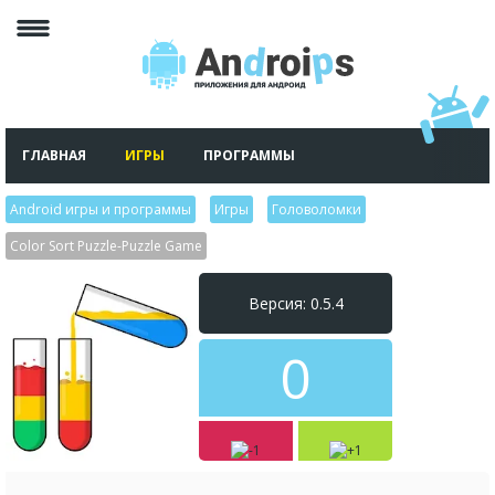
ГЛАВНАЯ
ИГРЫ
ПРОГРАММЫ
Android игры и программы
>
Игры
>
Головоломки
>
Color Sort Puzzle-Puzzle Game
Версия: 0.5.4
0