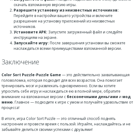
скачать взломанную версию игры.
Разрешите установку из неизвестных источников:
Перейдите в настройки вашего устройства и включите
разрешение на установку приложений из неизвестных
источников.
Установите APK:
Запустите загруженный файл и следуйте
инструкциям на экране.
Запускайте игру:
После завершения установки вы сможете
наслаждаться всеми преимуществами взломанной версии.
Заключение
Color Sort Puzzle-Puzzle Game
— это действительно захватывающая
головоломка, которая подходит для всех возрастов. Она помогает
тренировать мозг и развлекать одновременно. Если вы хотите
упростить себе игру и наслаждаться ею в полной мере, обратите
внимание на взломанные версии с
бесконечными деньгами
и
мод
меню
. Главное — подходите к игре с умом и получайте удовольствие от
процесса!
В итоге, игра Color Sort Puzzle — это отличный способ поднять
настроение и провести время с пользой. Играйте, наслаждайтесь и не
забывайте делиться своими успехами с друзьями!