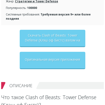
Жанр:
Стратегии и Tower Defense
Популярность:
100000
Системные требования:
Требуемая версия 9+ или более
поздняя
Скачать Clash of Beasts: Tower
Defense (Клэш оф Бистс) взлом на
бесконечные деньги + мод меню
Оригинальная версия приложения
ОПИСАНИЕ
Что такое Clash of Beasts: Tower Defense
(Клэш оф Бистс)?