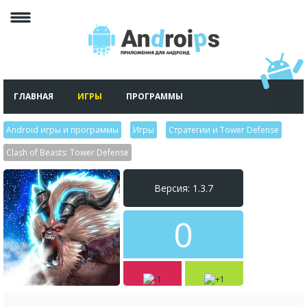
ГЛАВНАЯ
ИГРЫ
ПРОГРАММЫ
Android игры и программы
>
Игры
>
Стратегии и Tower Defense
>
Clash of Beasts: Tower Defense
Версия: 1.3.7
0