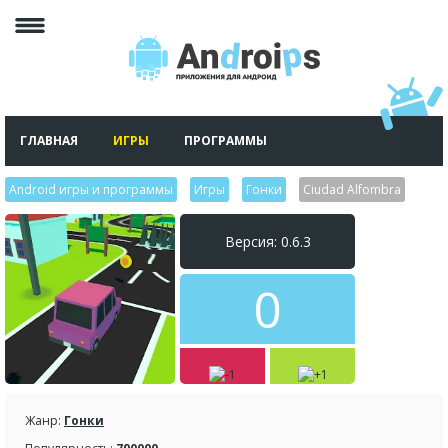
ГЛАВНАЯ
ИГРЫ
ПРОГРАММЫ
Android игры и программы
>
Игры
>
Гонки
>
Ciudad Alfombra
Версия: 0.6.3
0
Жанр:
Гонки