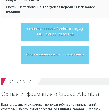
Популярность:
790000
Системные требования:
Требуемая версия 6+ или более
поздняя
Скачать Ciudad Alfombra (Сьюдад
Альфомбра) взлом на
бесконечные деньги + мод меню
Оригинальная версия приложения
ОПИСАНИЕ
Общая информация о Ciudad Alfombra
Если ты ищешь игру, которая погрузит тебя в мир приключений,
стратегий и бесконечного веселья, то
Ciudad Alfombra
— это твой