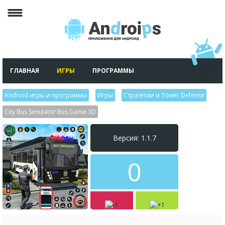
ГЛАВНАЯ
ИГРЫ
ПРОГРАММЫ
Android игры и программы
>
Игры
>
Стратегии и Tower Defense
>
City Bus Simulator Bus Game 3D
Версия: 1.1.7
0