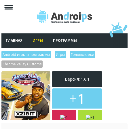
ГЛАВНАЯ
ИГРЫ
ПРОГРАММЫ
Android игры и программы
>
Игры
>
Головоломки
>
Chrome Valley Customs
Версия: 1.6.1
+1