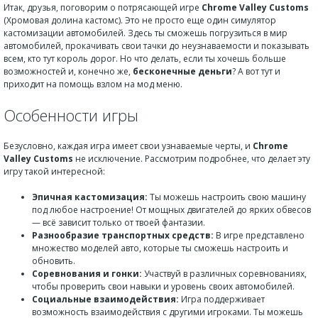
Итак, друзья, поговорим о потрясающей игре
Chrome Valley Customs
(Хромовая долина кастомс). Это не просто еще один симулятор
кастомизации автомобилей. Здесь ты сможешь погрузиться в мир
автомобилей, прокачивать свои тачки до неузнаваемости и показывать
всем, кто тут король дорог. Но что делать, если ты хочешь больше
возможностей и, конечно же,
бесконечные деньги
? А вот тут и
приходит на помощь взлом на мод меню.
Особенности игры
Безусловно, каждая игра имеет свои узнаваемые черты, и
Chrome
Valley Customs
не исключение. Рассмотрим подробнее, что делает эту
игру такой интересной:
Эпичная кастомизация:
Ты можешь настроить свою машину
под любое настроение! От мощных двигателей до ярких обвесов
— всё зависит только от твоей фантазии.
Разнообразие транспортных средств:
В игре представлено
множество моделей авто, которые ты сможешь настроить и
обновить.
Соревнования и гонки:
Участвуй в различных соревнованиях,
чтобы проверить свои навыки и уровень своих автомобилей.
Социальные взаимодействия:
Игра поддерживает
возможность взаимодействия с другими игроками. Ты можешь