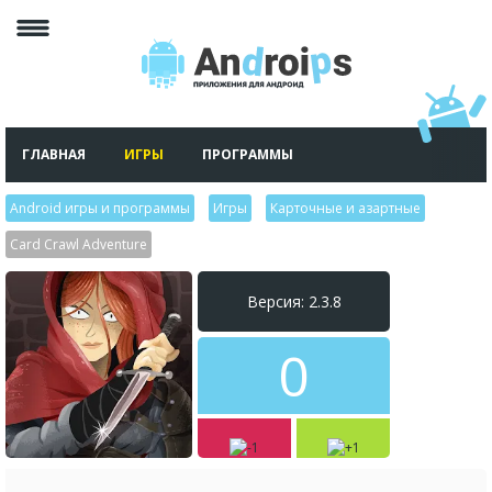
ГЛАВНАЯ
ИГРЫ
ПРОГРАММЫ
Android игры и программы
>
Игры
>
Карточные и азартные
>
Card Crawl Adventure
Версия: 2.3.8
0