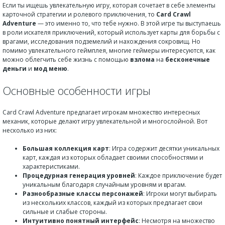
Если ты ищешь увлекательную игру, которая сочетает в себе элементы
карточной стратегии и ролевого приключения, то
Card Crawl
Adventure
— это именно то, что тебе нужно. В этой игре ты выступаешь
в роли искателя приключений, который использует карты для борьбы с
врагами, исследования подземелий и нахождения сокровищ. Но
помимо увлекательного геймплея, многие геймеры интересуются, как
можно облегчить себе жизнь с помощью
взлома
на
бесконечные
деньги
и
мод меню
.
Основные особенности игры
Card Crawl Adventure предлагает игрокам множество интересных
механик, которые делают игру увлекательной и многослойной. Вот
несколько из них:
Большая коллекция карт
: Игра содержит десятки уникальных
карт, каждая из которых обладает своими способностями и
характеристиками.
Процедурная генерация уровней
: Каждое приключение будет
уникальным благодаря случайным уровням и врагам.
Разнообразные классы персонажей
: Игроки могут выбирать
из нескольких классов, каждый из которых предлагает свои
сильные и слабые стороны.
Интуитивно понятный интерфейс
: Несмотря на множество