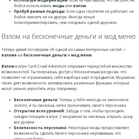
Используй модификации
: Если ты чувствуешь, что застрял, не
бойся использовать
моды
или
взлом
.
Пробуй разные подходы
: Если одна стратегия не работает, не
бойся сменить её на другую. Иногда лучше
поэкспериментировать, чем следовать одной дорожке.
Взлом на бесконечные деньги и мод меню
Теперь давай поговорим об одной из самых интересных частей —
взломе
на
бесконечные деньги
и
мод меню
.
Взлом
в игре Card Crawl Adventure открывает перед тобой множество
возможностей. Ты получаешь доступ к бесконечным ресурсам, что
позволяет не ограничивать себя в выборе карт и предметов. Мод меню
также дает возможность активировать различные функции, которые
могут сильно упростить игру. Например:
Бесконечные деньги
: Теперь у тебя никогда не закончится
золото, и ты сможешь легко прокачивать своего персонажа.
Открытие всех уровней
: Забудь о том, чтобы проходить
каждую локацию в игре. С мод меню ты сможешь открыть сразу
все уровни.
Безопасность персонажа
: Некоторые моды предоставляют
возможность сделать твоего персонажа неуязвимым, что
упрощает битвы.