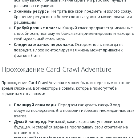
поэтому важно понимать, какие стратегии работают лучше в
различных ситуациях.
Экономь ресурсы
: Не трать все свои предметы и золото сразу.
Хранение ресурсов на более сложные уровни может оказаться
решающим.
Пробуй разные классы
: Каждый класс предлагает уникальные
способности, поэтому не бойся экспериментировать и находить
свой идеальный стиль игры.
Следи за жизнью персонажа
: Осторожность никогда не
повредит. Плохо контролируемая жизнь может привести к
фиаско в битве.
Прохождение Card Crawl Adventure
Прохождение Card Crawl Adventure может быть интересным и в то же
время сложным. Вот некоторые советы, которые помогут тебе
справиться с вызовами:
Планируй свои ходы
: Перед тем как делать каждый ход,
обдумай последствия. Это позволит избежать неожиданных атак
врагов.
Думай наперед
: Учитывай, какие карты могут появиться в
будущем, и старайся заранее прописывать свои стратегии на
основе этого.