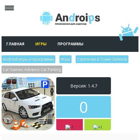
ГЛАВНАЯ
ИГРЫ
ПРОГРАММЫ
Android игры и программы
>
Игры
>
Стратегии и Tower Defense
>
Car Games: Advance Car Parking
Версия: 1.4.7
0