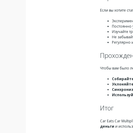
Если вы хотите ста
Эксперимен
Постоянно 
Изучайте тр
Не забывай
Регулярно и
Прохождени
Чтобы вам было ле
Собирайте
Уклоняйте
Синхрониз
Использу
Итог
Car Eats Car Mult
деньги
и исполь