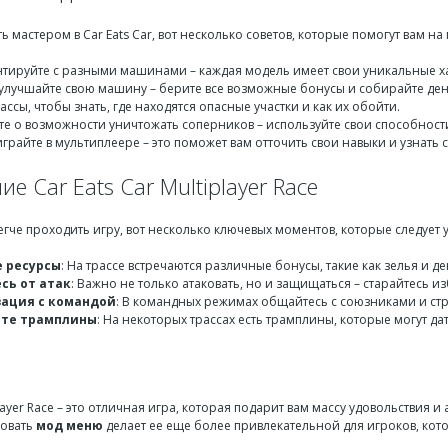
ть мастером в Car Eats Car, вот несколько советов, которые помогут вам на 
тируйте с разными машинами – каждая модель имеет свои уникальные х
улучшайте свою машину – берите все возможные бонусы и собирайте ден
ассы, чтобы знать, где находятся опасные участки и как их обойти.
те о возможности уничтожать соперников – используйте свои способности
грайте в мультиплеере – это поможет вам отточить свои навыки и узнать 
е Car Eats Car Multiplayer Race
гче проходить игру, вот несколько ключевых моментов, которые следует 
 ресурсы
: На трассе встречаются различные бонусы, такие как зелья и 
сь от атак
: Важно не только атаковать, но и защищаться – старайтесь и
ация с командой
: В командных режимах общайтесь с союзниками и стр
йте трамплины
: На некоторых трассах есть трамплины, которые могут да
iplayer Race – это отличная игра, которая подарит вам массу удовольствия
зовать
мод меню
делает ее еще более привлекательной для игроков, кот