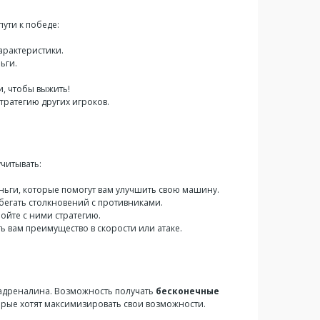
пути к победе:
арактеристики.
ьги.
, чтобы выжить!
стратегию других игроков.
учитывать:
деньги, которые помогут вам улучшить свою машину.
збегать столкновений с противниками.
ойте с ними стратегию.
ть вам преимущество в скорости или атаке.
 и адреналина. Возможность получать
бесконечные
орые хотят максимизировать свои возможности.