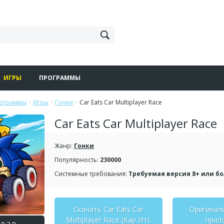
ИГРЫ
ПРОГРАММЫ
рограммы
>
Игры
>
Гонки
>
Car Eats Car Multiplayer Race
Car Eats Car Multiplayer Race
Жанр:
Гонки
Популярность:
230000
Системные требования:
Требуемая версия 8+ или б
Скачать Car Eats Car
Оригинал
Multiplayer Race (Кар Итс
прил