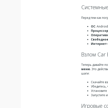
Системные
Перед тем как пог
ОС
: Androi
Процессо
Оператив
Свободное
Интернет
Взлом Car 
Теперь давайте п
меню
. Это дейст
шаги:
Скачайте в
Убедитесь,
Установите
Запустите 
Игровые со