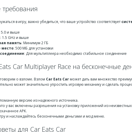
 требования
ружаться в игру, важно убедиться, что ваше устройство соответствует
сист
d 5.0 и выше
р
: 1.5 GHz и выше
ная память
: Минимум 2 ГБ
 место
: 500 МБ для установки
-соединение
: Для мультиплеера необходимо стабильное соединение
Eats Car Multiplayer Race на бесконечные д
оговорим о взломе. Взлом
Car Eats Car
может дать вам множество преимущ
вительно может значительно упростить игровую механику и сделать процесс
зломанную версию из надежного источника.
 что у вас включены разрешения на установку приложений из неизвестных
 скачанное APK.
игру и наслаждайтесь бесконечными деньгами и мод меню.
веты для Car Eats Car