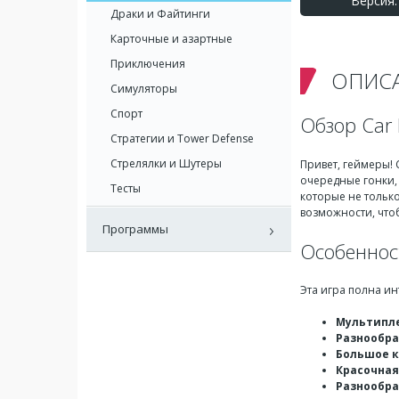
Версия: 
Драки и Файтинги
Карточные и азартные
Приключения
ОПИС
Симуляторы
Спорт
Обзор Car E
Стратегии и Tower Defense
Стрелялки и Шутеры
Привет, геймеры!
очередные гонки, 
Тесты
которые не только
возможности, что
Программы
Особенност
Эта игра полна и
Мультипл
Разнообр
Большое к
Красочная
Разнообр