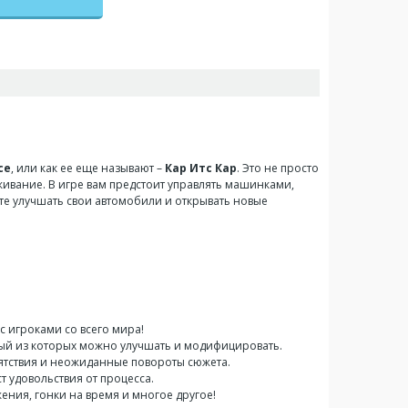
ce
, или как ее еще называют –
Кар Итс Кар
. Это не просто
живание. В игре вам предстоит управлять машинками,
жете улучшать свои автомобили и открывать новые
 с игроками со всего мира!
дый из которых можно улучшать и модифицировать.
пятствия и неожиданные повороты сюжета.
т удовольствия от процесса.
ения, гонки на время и многое другое!