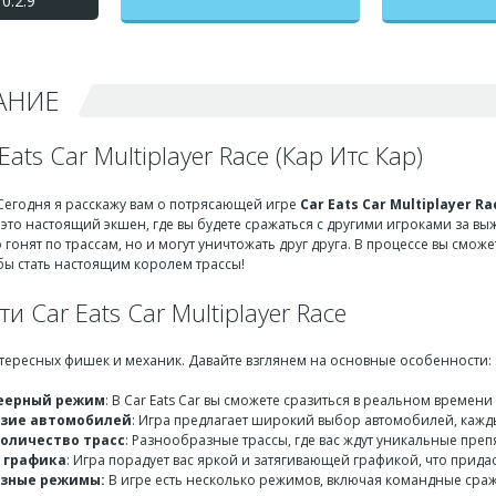
0.2.9
Кар) взлом на
бесконечные деньги +
мод меню
АНИЕ
ats Car Multiplayer Race (Кар Итс Кар)
 Сегодня я расскажу вам о потрясающей игре
Car Eats Car Multiplayer Ra
это настоящий экшен, где вы будете сражаться с другими игроками за вы
 гонят по трассам, но и могут уничтожать друг друга. В процессе вы смо
бы стать настоящим королем трассы!
и Car Eats Car Multiplayer Race
нтересных фишек и механик. Давайте взглянем на основные особенности:
еерный режим
: В Car Eats Car вы сможете сразиться в реальном времени
азие автомобилей
: Игра предлагает широкий выбор автомобилей, каж
оличество трасс
: Разнообразные трассы, где вас ждут уникальные пре
 графика
: Игра порадует вас яркой и затягивающей графикой, что придас
азные режимы:
В игре есть несколько режимов, включая командные сраж