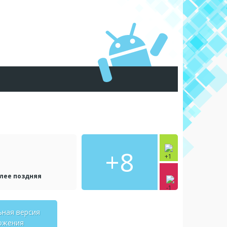
+8
олее поздняя
ьная версия
ожения