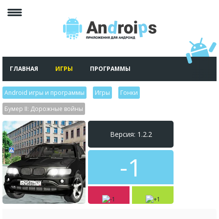
ГЛАВНАЯ
ИГРЫ
ПРОГРАММЫ
Android игры и программы
>
Игры
>
Гонки
>
Бумер II: Дорожные войны
Версия: 1.2.2
-1