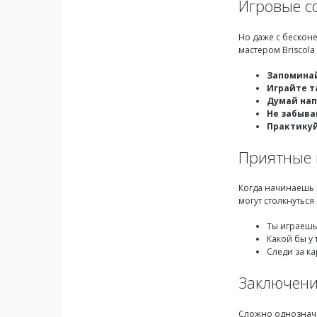
Игровые с
Но даже с бесконе
мастером Briscola 
Запомина
Играйте т
Думай на
Не забыва
Практику
Приятные 
Когда начинаешь иг
могут столкнутьс
Ты играешь
Какой бы у
Следи за ка
Заключение
Сложно однозначн