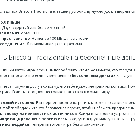
сладиться Briscola Tradizionale, вашему устройству нужно удовлетворят
d 5.0 и выше
р
: Двухъядерный или более мощный
ная память
: Мин. 1 ГБ
 пространство
: Не менее 100 МБ для установки
-соединение
: Для мультиплеерного режима
ть Briscola Tradizionale на бесконечные де
 шишки в этой игре и хочешь попробовать что-то новенькое, стоит подум
ностей, особенно если ты мечтаешь о
бесконечных деньгах
для улучш
 тебе получить доступ ко всему, что тебе нужно, не тратя ни копейки. П
и риск. Если ты готов, вот несколько шагов, как взломать игру:
дежный источник
: В интернете можно встретить множество ссылок и р
K файл
: Убедись, что это безопасная версия, чтобы избежать вредоносн
становку из неизвестных источников
: Зайди в настройки устройства
 модифицированную версию игры
: Следуя инструкциям, установи заг
и наслаждайся
: Теперь ты готов к игре без ограничений!