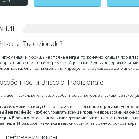
1.5.6
Традициональе) взлом на
бесконечные деньги +
мод меню
АНИЕ
riscola Tradizionale?
ая игроманьяк и любишь
карточные игры
, то, конечно, слышал про
Brisc
оторая точно стоит вашего времени. Играют в неё обычно вдвоём или вче
ирая карты. Она полна стратегии и требует от игроков хорошего анализа
собенности Briscola Tradizionale
nale имеет несколько ключевых особенностей, которые и делают её такой у
правил
: Новички могут быстро научиться, а опытные игроки могут отточи
ный интерфейс
: Удобно управлять всеми игровыми процессами на сенс
еерный режим
: Можно играть как с друзьями, так и с противниками по в
ематики
: Игра может меняться в зависимости от выбранной колоды карт.
 требования игры