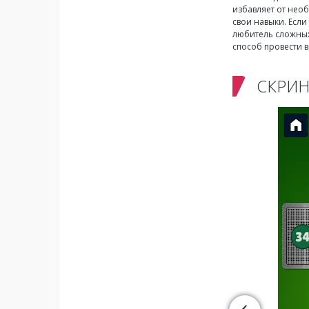
избавляет от необ
свои навыки. Если
любитель сложных 
способ провести в
СКРИ