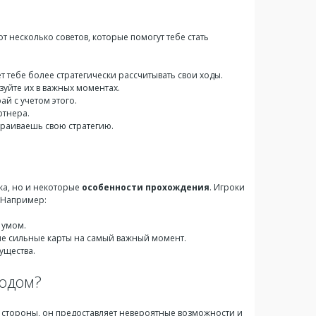
т несколько советов, которые помогут тебе стать
т тебе более стратегически рассчитывать свои ходы.
ьзуйте их в важных моментах.
ай с учетом этого.
ртнера.
траиваешь свою стратегию.
ика, но и некоторые
особенности прохождения
. Игроки
 Например:
 умом.
рые сильные карты на самый важный момент.
ущества.
модом?
й стороны, он предоставляет невероятные возможности и