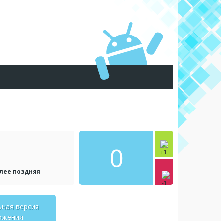
0
олее поздняя
ьная версия
ожения