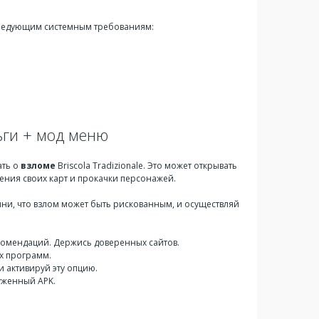
ь следующим системным требованиям:
ньги + мод меню
ать о
взломе
Briscola Tradizionale. Это может открывать
ения своих карт и прокачки персонажей.
омни, что взлом может быть рискованным, и осуществляй
екомендаций. Держись доверенных сайтов.
ых программ.
 и активируй эту опцию.
руженный APK.