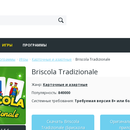
ИГРЫ
ПРОГРАММЫ
рограммы
>
Игры
>
Карточные и азартные
>
Briscola Tradizionale
Briscola Tradizionale
Жанр:
Карточные и азартные
Популярность:
840000
Системные требования:
Требуемая версия 8+ или б
Скачать Briscola
Оригинал
Tradizionale (Брискола
прил