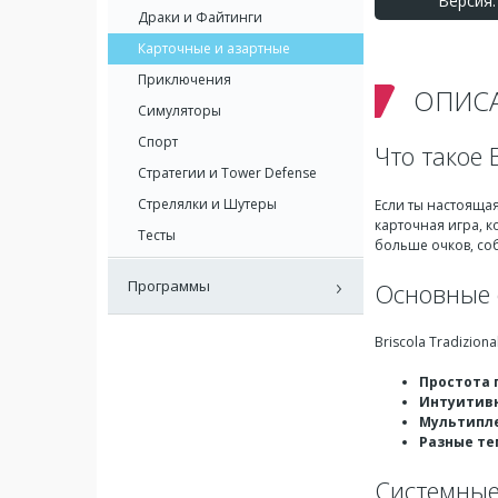
Версия: 
Драки и Файтинги
Карточные и азартные
Приключения
ОПИС
Симуляторы
Спорт
Что такое B
Стратегии и Tower Defense
Стрелялки и Шутеры
Если ты настоящ
карточная игра, к
Тесты
больше очков, соб
Программы
Основные о
Briscola Tradizio
Простота 
Интуитив
Мультипл
Разные т
Системные