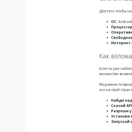
Для того чтобы на
ОС
: Androi
Процессо
Оператив
Свободное
Интернет
Как взлома
Если ты уже набил
множество возмож
Мод меню позволит
его на свой страх 
Найди на
Скачай AP
Разреши у
Установи
Запускай 