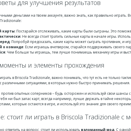
оветы для улучшения результатов
чными деньгами на твоем аккаунте, важно знать, как правильно играть. Во
Tradizionale:
й карты
: Постарайся отслеживать, какие карты были сыграны. Это поможе
актически
: Не всегда стоит тратить сильные карты в начале игры. Испол
перед
: Попробуй предсказать, какие карты может сыграть противник, и игр
й о команде
: Если играешь вчетвером, старайся поддерживать своего па
йся
: Чем больше ты играешь, тем лучше понимаешь механику игры и выс
моменты и элементы прохождения
рать в Briscola Tradizionale, важно понимать, что тут есть не только такт
я с различными ситуациями, в которых нужно быстро принимать решения.
 против опытных соперников – будь осторожен и используй свои шансы с
 тебя ни был запас карт, всегда например, лучше держать в тайне некото
ртами, которые остаются в игре, и используй это знание для своего преим
: стоит ли играть в Briscola Tradizionale с 
о ответить на вопрос, стоит ли использовать
взломанный мод
. С одно