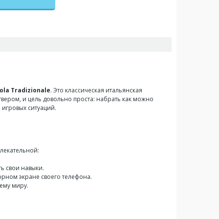
ola Tradizionale
. Это классическая итальянская
твером, и цель довольно проста: набрать как можно
 игровых ситуаций.
влекательной:
ть свои навыки.
орном экране своего телефона.
сему миру.