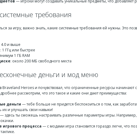
едметов
— игроки могут создавать уникальные предметы, что добавляет р
системные требования
ться за игру, важно знать, какие системные требования ей нужны. Это п
d 4.0 и выше
р
: 1 ГГц или быстрее
инимум 1 ГБ RAM
диске
: около 200 МБ свободного места
бесконечные деньги и мод меню
 в Braveland Heroes и почувствовал, что ограниченные ресурсы начинают 
дробнее рассмотрим, что это такое и какие они дают преимущества:
ые деньги
— тебе больше не придется беспокоиться о том, как заработа
 их и улучшать свои навыки!
— здесь ты сможешь настраивать различные параметры игры. Например, 
рокачки.
 игрового процесса
— с модами игра становится гораздо легче, что п
 тактике.