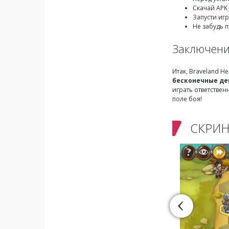
Скачай APK 
Запусти иг
Не забудь 
Заключен
Итак, Braveland H
бесконечные де
играть ответствен
поле боя!
СКРИ