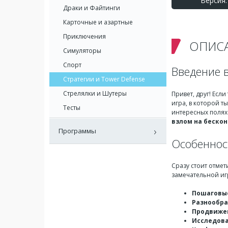
Версия: 
Драки и Файтинги
Карточные и азартные
Приключения
ОПИС
Симуляторы
Спорт
Введение в
Стратегии и Tower Defense
Стрелялки и Шутеры
Привет, друг! Есл
игра, в которой т
Тесты
интересных полях 
взлом на беско
Программы
Особенност
Сразу стоит отмет
замечательной иг
Пошаговы
Разнообра
Продвиже
Исследов