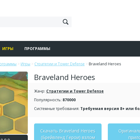
ИГРЫ
ПРОГРАММЫ
рограммы
>
Игры
>
Стратегии и Tower Defense
>
Braveland Heroes
Braveland Heroes
Жанр:
Стратегии и Tower Defense
Популярность:
870000
Системные требования:
Требуемая версия 8+ или б
Скачать Braveland Heroes
Оригинал
(Брейвленд Герои) взлом
прил