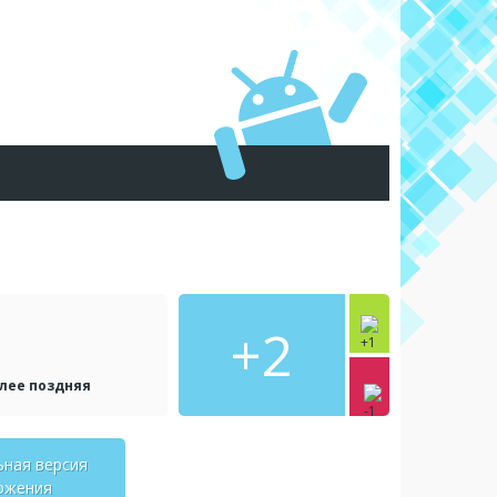
+2
олее поздняя
ьная версия
ожения