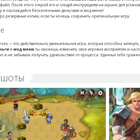
файл. После этого открой его и следуй инструкциям на экране для установ
ру и наслаждайся бесконечными деньгами и мод меню!
про резервные копии, если ты хочешь сохранить оригинальную игру.
ие
eroes — это действительно увлекательная игра, которая способна затянут
ньги
и
мод меню
ты сможешь изменить свое игровое восприятие и насла
но и не забывать получать удовольствие от процесса. Удачных тебе сражений
НШОТЫ