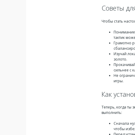
Советы дл
Чтобы стать наст
Понимание 
тактик може
Грамотно р
сбалансир
Изучай лок
золото.
Прокачивай
сильнее с 
Не огранич
игры.
Как устано
Теперь, когда ты 
выполнить:
Сначала ну
чтобы избе
Перед уста