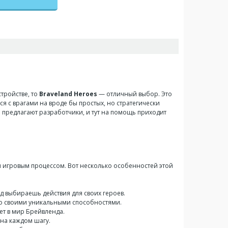
стройстве, то
Braveland Heroes
— отличный выбор. Это
я с врагами на вроде бы простых, но стратегически
м предлагают разработчики, и тут на помощь приходит
ым игровым процессом. Вот несколько особенностей этой
од выбираешь действия для своих героев.
со своими уникальными способностями.
ет в мир Брейвленда.
на каждом шагу.