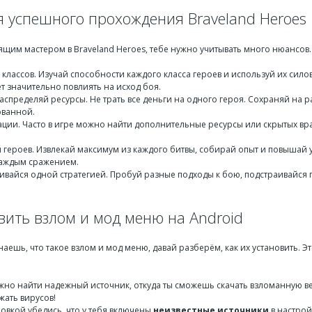
я успешного прохождения Braveland Heroes
оящим мастером в Braveland Heroes, тебе нужно учитывать много нюансов
классов. Изучай способности каждого класса героев и используй их сил
т значительно повлиять на исход боя.
аспределяй ресурсы. Не трать все деньги на одного героя. Сохраняй на 
ованной.
ации. Часто в игре можно найти дополнительные ресурсы или скрытых вр
 героев. Извлекай максимум из каждого битвы, собирай опыт и повышай 
каждым сражением.
ивайся одной стратегией. Пробуй разные подходы к бою, подстраивайся п
вить взлом и мод меню на Android
знаешь, что такое взлом и мод меню, давай разберём, как их установить. 
жно найти надежный источник, откуда ты сможешь скачать взломанную в
жать вирусов!
новкой убедись, что у тебя включены
неизвестные источники
в настрой