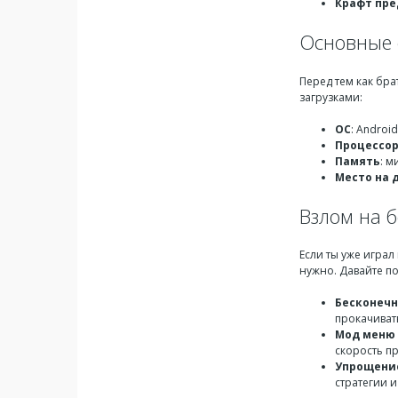
Крафт пр
Основные 
Перед тем как бра
загрузками:
ОС
: Androi
Процессо
Память
: м
Место на 
Взлом на 
Если ты уже играл
нужно. Давайте по
Бесконечн
прокачивать
Мод меню
скорость п
Упрощение
стратегии и