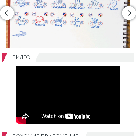
ВИДЕО