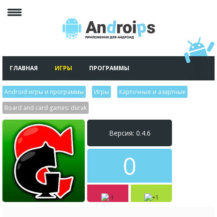
ГЛАВНАЯ
ИГРЫ
ПРОГРАММЫ
Android игры и программы
>
Игры
>
Карточные и азартные
>
Board and сard games: durak
Версия: 0.4.6
0