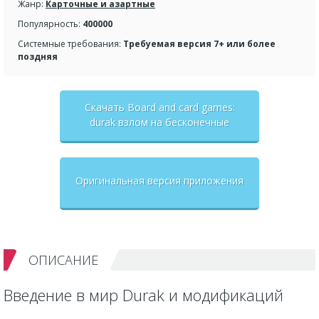
Жанр:
Карточные и азартные
Популярность:
400000
Системные требования:
Требуемая версия 7+ или более
поздняя
Скачать Board and сard games:
durak взлом на бесконечные
деньги + мод меню
Оригинальная версия приложения
ОПИСАНИЕ
Введение в мир Durak и модификаций