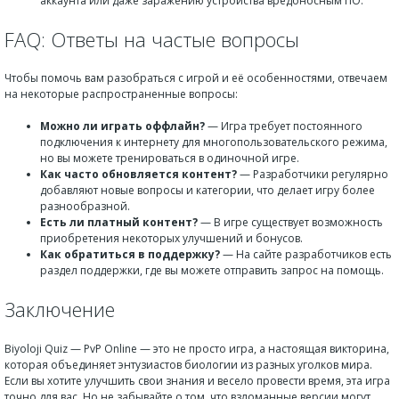
аккаунта или даже заражению устройства вредоносным ПО.
FAQ: Ответы на частые вопросы
Чтобы помочь вам разобраться с игрой и её особенностями, отвечаем
на некоторые распространенные вопросы:
Можно ли играть оффлайн?
— Игра требует постоянного
подключения к интернету для многопользовательского режима,
но вы можете тренироваться в одиночной игре.
Как часто обновляется контент?
— Разработчики регулярно
добавляют новые вопросы и категории, что делает игру более
разнообразной.
Есть ли платный контент?
— В игре существует возможность
приобретения некоторых улучшений и бонусов.
Как обратиться в поддержку?
— На сайте разработчиков есть
раздел поддержки, где вы можете отправить запрос на помощь.
Заключение
Biyoloji Quiz — PvP Online — это не просто игра, а настоящая викторина,
которая объединяет энтузиастов биологии из разных уголков мира.
Если вы хотите улучшить свои знания и весело провести время, эта игра
точно для вас. Но не забывайте о том, что взломанные версии могут