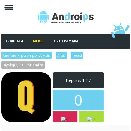
ГЛАВНАЯ
ИГРЫ
ПРОГРАММЫ
Android игры и программы
>
Игры
>
Тесты
>
Biyoloji Quiz - PvP Online
Версия: 1.2.7
0