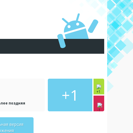
+1
олее поздняя
ьная версия
ожения