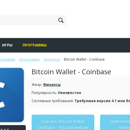
ИГРЫ
ПРОГРАММЫ
рограммы
>
Программы
>
Финансы
>
Bitcoin Wallet - Coinbase
Bitcoin Wallet - Coinbase
Жанр:
Финансы
Популярность:
Неизвестно
Системные требования:
Требуемая версия 4.1 или б
Скачать Bitcoin Wallet
Оригинал
Coinbase - Русская версия
прил