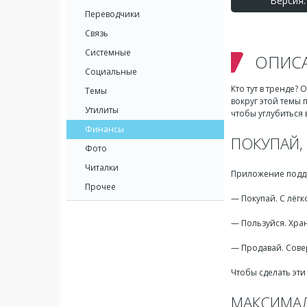
Версия: 
Переводчики
Связь
Системные
ОПИС
Социальные
Кто тут в тренде?
Темы
вокруг этой темы 
Утилиты
чтобы углубиться
Финансы
ПОКУПАЙ,
Фото
Читалки
Приложение подде
Прочее
— Покупай. С лёг
— Пользуйся. Хран
— Продавай. Сов
Чтобы сделать эти
МАКСИМА