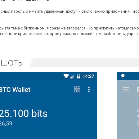
асный пароль и имейте удалённый доступ к отключению приложения, что
ь эта тема с биткойном, я сразу же загорелся. Но приступить к этому само
чественное приложение, которое реально поможет вам разбогатеть, управ
НШОТЫ