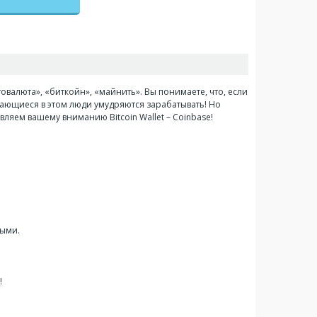
товалюта», «биткойн», «майнить». Вы понимаете, что, если
рающиеся в этом люди умудряются зарабатывать! Но
яем вашему вниманию Bitcoin Wallet – Coinbase!
ными.
!