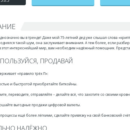
5.0.5
АНИЕ
 Однозначно вы в тренде! Даже мой 75-летний дед уже слышал слова «крип
поднялся такой шум, она заслуживает внимания. А тем более, если разби
 в этот интереснейший мир, вам необходим надёжный помощник. Представл
 ПОЛЬЗУЙСЯ, ПРОДАВАЙ
рживает «правило трёх П»:
костью и быстротой приобретайте биткойны.
ите, переводите, отправляйте – делайте всё, что захотите со своими кров
ершайте выгодные продажи цифровой валюты.
 процессы ещё более лёгкими, сделайте привязку на свой банковский счёт
ЛЬНО НАДЁЖНО