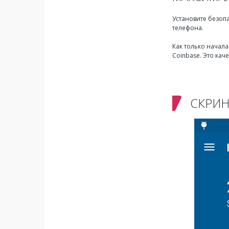
Установите безоп
телефона.
Как только началас
Coinbase. Это ка
СКРИ