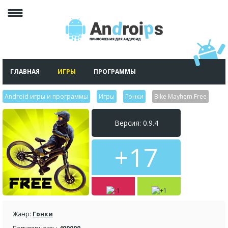
ГЛАВНАЯ
ИГРЫ
ПРОГРАММЫ
Android игры и программы
>
Игры
>
Гонки
>
Bike Mayhem Free
Версия: 0.9.4
+17
Жанр:
Гонки