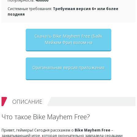
Популярность:
400000
Системные требования:
Требуемая версия 6+ или более
поздняя
Скачать Bike Mayhem Free (Байк
Мейхем Фри) взлом на
бесконечные деньги + мод меню
Оригинальная версия приложения
ОПИСАНИЕ
Что такое Bike Mayhem Free?
Привет, геймеры! Сегодня расскажем о
Bike Mayhem Free
–
захватывающей игре, которая окончательно завладела сердцами