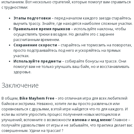
испытанием. Вот несколько стратегий, которые помогут вам справиться
с трудностями:
Этапы подготовки
– перед началом каждого заезда старайтесь
выучить трассу. Знайте, где находятся наиболее сложные участки.
Правильное время прыжков
– используйте наклоны, чтобы
осуществлять трюки в воздухе. Но делайте это с заранее
рассчитанным временем.
Сохранение скорости
– старайтесь не тормозить на поворотах,
просто подстраивайтесь под него и ускоряйтесь на прямых
участках.
Используйте предметы
– собирайте бонусы на трассе. Они
помогут вам не только улучшать ваш байк, но и восстанавливать
здоровье.
Заключение
В общем,
Bike Mayhem Free
– это отличная игра для всех любителей
байков и экстрима. Неважно, хотите ли вы просто развлечься или
соревноваться с друзьями, в этой игре найдется что-то для каждого. И
если вы хотите упростить процесс получения новых мотоциклов и
улучшений, вспомните о возможности
взлома
и
мод меню
! Главное –
получайте удовольствие от игры и не забывайте, что практика делает вас
совершенным. Удачи на трассах! ?