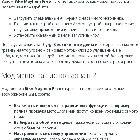
Взлом
Bike Mayhem Free
– это не так сложно, как может показаться.
Вот что вам понадобится:
Загрузить специальный APK-файл с надежного источника.
Включить в настройках вашего Android устройства разрешение
на установку приложений из неизвестных источников.
Установить скачанный файл и запустить игру.
После установки у вас будут
бесконечные деньги
, которые вы сможете
тратить на что угодно – от новых мотоциклов до улучшений. Не
забудьте, что подобные действия могут повлечь за собой блокировку
аккаунта в некоторых играх, поэтому делайте это на свой страх и риск!
Мод меню: как использовать?
Мод меню в
Bike Mayhem Free
открывает перед вами огромные
возможности! Вы можете:
Включать и выключать различные функции
– например,
полная прокачка мотоцикла или доступ ко всем уровням с самого
начала.
Выбирать любой мотоцикл
– даже если вы еще не открыли
его в обычной версии.
Настраивать систему управления
– чтобы сделать
управление мотоциклом более удобным для себя.