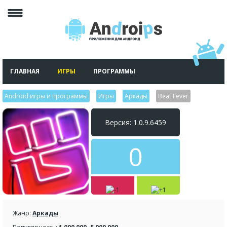
ГЛАВНАЯ
ИГРЫ
ПРОГРАММЫ
Android игры и программы
>
Игры
>
Аркады
>
Beat Fever
Версия: 1.0.9.6459
0
Жанр:
Аркады