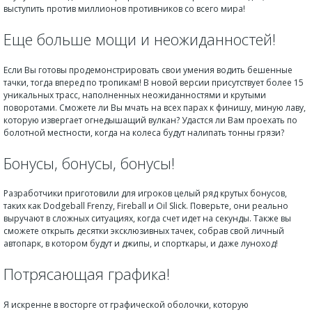
выступить против миллионов противников со всего мира!
Еще больше мощи и неожиданностей!
Если Вы готовы продемонстрировать свои умения водить бешенные
тачки, тогда вперед по тропикам! В новой версии присутствует более 15
уникальных трасс, наполненных неожиданностями и крутыми
поворотами. Сможете ли Вы мчать на всех парах к финишу, миную лаву,
которую извергает огнедышащий вулкан? Удастся ли Вам проехать по
болотной местности, когда на колеса будут налипать тонны грязи?
Бонусы, бонусы, бонусы!
Разработчики приготовили для игроков целый ряд крутых бонусов,
таких как Dodgeball Frenzy, Fireball и Oil Slick. Поверьте, они реально
выручают в сложных ситуациях, когда счет идет на секунды. Также вы
сможете открыть десятки эксклюзивных тачек, собрав свой личный
автопарк, в котором будут и джипы, и спорткары, и даже луноход!
Потрясающая графика!
Я искренне в восторге от графической оболочки, которую