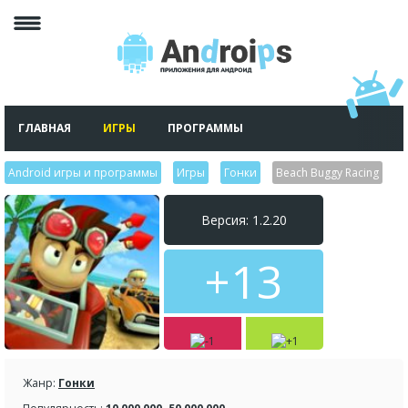
ГЛАВНАЯ
ИГРЫ
ПРОГРАММЫ
Android игры и программы
>
Игры
>
Гонки
>
Beach Buggy Racing
Версия: 1.2.20
+13
Жанр:
Гонки