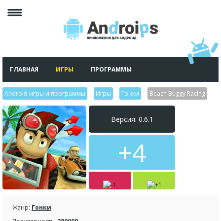
ГЛАВНАЯ
ИГРЫ
ПРОГРАММЫ
Android игры и программы
>
Игры
>
Гонки
>
Beach Buggy Racing
Версия: 0.6.1
+4
Жанр:
Гонки