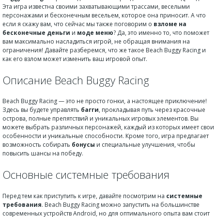
Эта игра известна своими захватывающими трассами, веселыми
персонажами и бесконечным весельем, которое она приносит. А что
если я скажу вам, что сейчас мы также поговорим о
взломе на
бесконечные деньги
и
моде меню
? Да, это именно то, что поможет
вам максимально насладиться игрой, не обращая внимания на
ограничения! Давайте разберемся, что же такое Beach Buggy Racing и
как его взлом может изменить ваш игровой опыт.
Описание Beach Buggy Racing
Beach Buggy Racing — это не просто гонки, а настоящее приключение!
Здесь вы будете управлять
багги
, прокладывая путь через красочные
острова, полные препятствий и уникальных игровых элементов. Вы
можете выбрать различных персонажей, каждый из которых имеет свои
особенности и уникальные способности. Кроме того, игра предлагает
возможность собирать
бонусы
и специальные улучшения, чтобы
повысить шансы на победу.
Основные системные требования
Перед тем как приступить к игре, давайте посмотрим на
системные
требования
. Beach Buggy Racing можно запустить на большинстве
современных устройств Android, но для оптимального опыта вам стоит