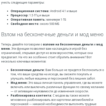
учесть следующие параметры:
Операционная система:
Android 4.1 и выше
Процессор:
1.5 ГГц и выше
Оперативная память:
минимум 1 ГБ
Свободное место:
около 500 МБ
Взлом на бесконечные деньги и мод меню
Теперь давайте поговорим о
взломе на бесконечные деньги
и
мод
меню
. Эти функции позволяют вам наслаждаться игрой без
ограничений, открывая доступ ко всем вкусностям, которые она
предлагает. На что же особенно стоит обратить внимание? Вот
несколько ключевых моментов:
Бесконечные деньги:
Вам больше не придется беспокоиться о
том, что ваши средства на исходе, вы сможете покупать и
улучшать любые машины и персонажей без лишних забот.
Мод меню:
Это ваша личная панель управления, где вы можете
включать или выключать различные функции по своему желанию
— от активации неуязвимости до изменения скорости.
Разблокировка контента:
С модом вы также можете
мгновенно разблокировать все картотеки автомобилей и
персонажей — никакой необходимости выполнять трудные