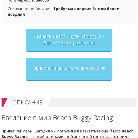
Популярность:
380000
Системные требования:
Требуемая версия 8+ или более
поздняя
Скачать Beach Buggy Racing (Бич
Багги Рейсинг) взлом на
бесконечные деньги + мод меню
Оригинальная версия приложения
ОПИСАНИЕ
Введение в мир Beach Buggy Racing
Привет, геймеры! Сегодня мы погрузимся в захватывающий мир
Beach
Buggy Racing
— яркой и динамичной аркадной гонки на андроиде.