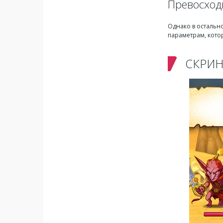
Превосход
Однако в остально
параметрам, котор
СКРИ