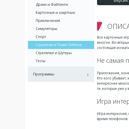
Версия: 
Драки и Файтинги
Карточные и азартные
Приключения
ОПИС
Симуляторы
Спорт
Все карточные игр
многое. Во-вторых
Стратегии и Tower Defense
состоящая из маги
Стрелялки и Шутеры
Не самая 
Тесты
Приложение, конеч
Программы
Кто кого убивает,
интереснее многой
те, которые уже у
Игра инте
Игра интересная, 
время телефонов. 