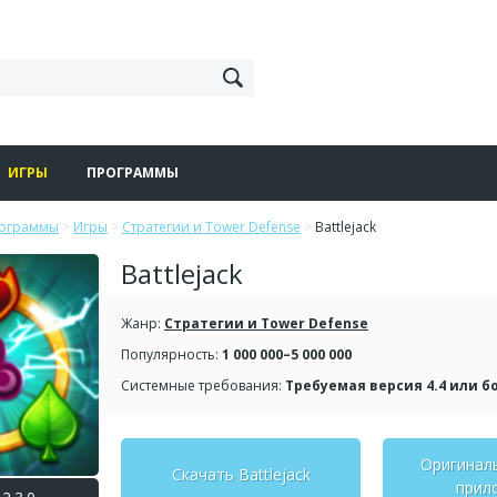
ИГРЫ
ПРОГРАММЫ
рограммы
>
Игры
>
Стратегии и Tower Defense
>
Battlejack
Battlejack
Жанр:
Стратегии и Tower Defense
Популярность:
1 000 000–5 000 000
Системные требования:
Требуемая версия 4.4 или б
Оригинал
Скачать Battlejack
прил