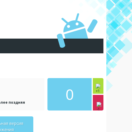
0
олее поздняя
ьная версия
ожения