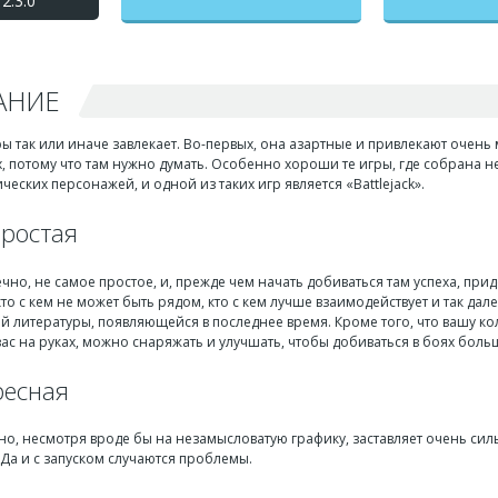
2.3.0
АНИЕ
ы так или иначе завлекает. Во-первых, она азартные и привлекают очень 
, потому что там нужно думать. Особенно хороши те игры, где собрана н
ческих персонажей, и одной из таких игр является «Battlejack».
простая
но, не самое простое, и, прежде чем начать добиваться там успеха, прид
 кто с кем не может быть рядом, кто с кем лучше взаимодействует и так дал
 литературы, появляющейся в последнее время. Кроме того, что вашу кол
 вас на руках, можно снаряжать и улучшать, чтобы добиваться в боях бол
ресная
но, несмотря вроде бы на незамысловатую графику, заставляет очень си
Да и с запуском случаются проблемы.