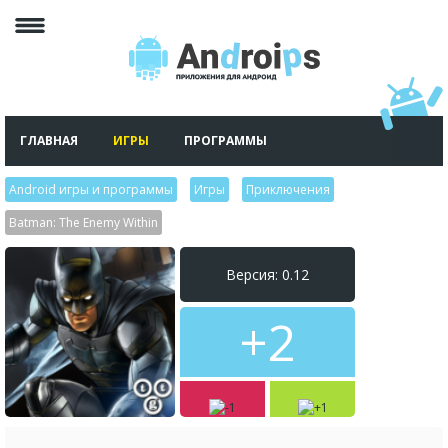
ГЛАВНАЯ
ИГРЫ
ПРОГРАММЫ
Android игры и программы
>
Игры
>
Приключения
>
Batman: The Enemy Within
Версия: 0.12
+2