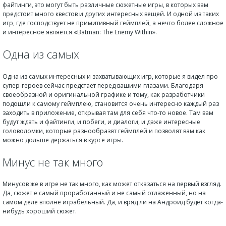
файтинги, это могут быть различные сюжетные игры, в которых вам
предстоит много квестов и других интересных вещей. И одной из таких
игр, где господствует не примитивный геймплей, а нечто более сложное
и интересное является «Batman: The Enemy Within».
Одна из самых
Одна из самых интересных и захватывающих игр, которые я видел про
супер-героев сейчас предстает перед вашими глазами. Благодаря
своеобразной и оригинальной графике и тому, как разработчики
подошли к самому геймплею, становится очень интересно каждый раз
заходить в приложение, открывая там для себя что-то новое. Там вам
будут ждать и файтинги, и побеги, и диалоги, и даже интересные
головоломки, которые разнообразят геймплей и позволят вам как
можно дольше держаться в курсе игры.
Минус не так много
Минусов же в игре не так много, как может отказаться на первый взгляд.
Да, сюжет е самый проработанный и не самый отлаженный, но на
самом деле вполне играбельный. Да, и вряд ли на Андроид будет когда-
нибудь хороший сюжет.