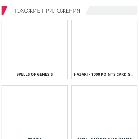
ПОХОЖИЕ ПРИЛОЖЕНИЯ
SPELLS OF GENESIS
HAZARI - 1000 POINTS CARD GAME