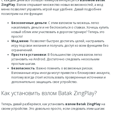
С каждым днем всё больше геймеров интересуется
взломом Batak
ZingPlay
. Взлом открывает множество новых возможностей, а мод
меню позволяет управлять игрой еще удобнее. Давай подробнее
посмотрим на эти функции:
Бесконечные деньги
: С этим взломом ты можешь легко
накапливать деньги и не беспокоиться о ставках. Хочешь купить
новый облик или участвовать в дорогом турнире? Теперь это
просто!
Мод меню
: Позволяет быстрее достигать целей, настраивать
игру под свои желания и получать доступ ко всем функциям без
ограничений.
Простота установки
: В большинстве случаев взлом легко
установить на Android. Достаточно следовать нескольким
простым шагам.
Безопасность
: Важно помнить о возможных рисках.
Взломанные игры иногда могут привести к блокировке аккаунта,
поэтому всегда стоит использовать проверенные источники и
дополнительно защищать свое устройство.
Как установить взлом Batak ZingPlay?
Теперь давай разберёмся, как установить
взлом Batak ZingPlay
на
своем устройстве. Это довольно просто, если следовать этим шагам: