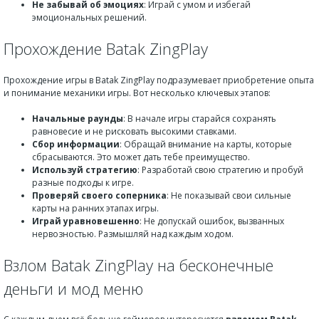
Не забывай об эмоциях
: Играй с умом и избегай
эмоциональных решений.
Прохождение Batak ZingPlay
Прохождение игры в Batak ZingPlay подразумевает приобретение опыта
и понимание механики игры. Вот несколько ключевых этапов:
Начальные раунды
: В начале игры старайся сохранять
равновесие и не рисковать высокими ставками.
Сбор информации
: Обращай внимание на карты, которые
сбрасываются. Это может дать тебе преимущество.
Используй стратегию
: Разработай свою стратегию и пробуй
разные подходы к игре.
Проверяй своего соперника
: Не показывай свои сильные
карты на ранних этапах игры.
Играй уравновешенно
: Не допускай ошибок, вызванных
нервозностью. Размышляй над каждым ходом.
Взлом Batak ZingPlay на бесконечные
деньги и мод меню