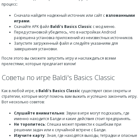
процесс:
Сначала найдите надежный источник или сайт с
взломанными
играми
.
Скачайте APK файл
Baldi's Basics Classic
с мод меню.
Перед установкой убедитесь, что в настройках Android
разрешена установка приложений из неизвестных источников.
Запустите загруженный файл и следуйте указаниям для
завершения установки.
После этого вы сможете запустить игру и наслаждаться всеми
прелестями, которые предлагает взлом!
Советы по игре Baldi's Basics Classic
Как в любой игре, в
Baldi's Basics Classic
существуют свои секреты и
стратегии, которые могут помочь вам выжить и успешно закончить игру.
Вот несколько советов:
Слушайте внимательно
: Звуки в игре могут подсказать, где
именно находится Балди и какие действия стоит предпринять.
Не торопитесь
: Спешка может привести к ошибкам при
решении задач или к случайной встрече с Балди.
Изучите карту
: Зная, где находятся выходы, тетрадки и опасные