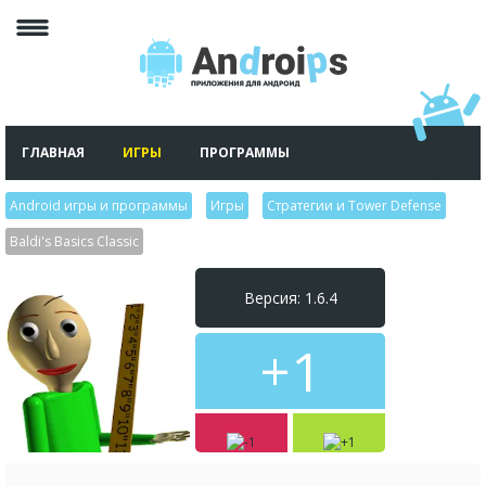
ГЛАВНАЯ
ИГРЫ
ПРОГРАММЫ
Android игры и программы
>
Игры
>
Стратегии и Tower Defense
>
Baldi's Basics Classic
Версия: 1.6.4
+1