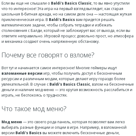
Если вы еще не слышали о
Baldi's Basics Classic
, то вы явно упустили
что-то интересное! Эта игра на первый взгляд выглядит, как старая
школьная 8-битная аркада, но на самом деле она — настоящая жуткая
приключенческая игра. В
Baldi's Basics
вам придется решать
математические задачи, чтобы собрать тетрадки и избежать
столкновения с Балди, который не заблокирует вас от выхода, если вы
ответите неправильно. Игровой процесс довольно прост, но атмосфера
и механика создают очень напряженную обстановку.
Почему все говорят о взломе?
Вот тут и начинается самое интересное! Многие геймеры ищут
взломанные версии
игр, чтобы получить доступ к бесконечным
ресурсам и различным модам, которые делают игру гораздо более
увлекательной. В случае с
Baldi's Basics Classic
, взлом на бесконечные
деньги и наличие мод-меню — это крутая возможность расслабиться и
играть, не беспокоясь о трудностях.
Что такое мод меню?
Мод меню
— это своего рода панель, которая позволяет вам легко
выбирать разные функции и опции в игре. Например, в взломанной
версии
Baldi's Basics
вы можете включить бесконечные деньги,