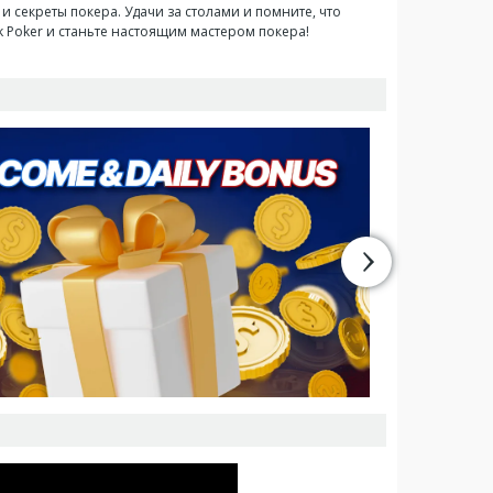
и секреты покера. Удачи за столами и помните, что
ak Poker и станьте настоящим мастером покера!