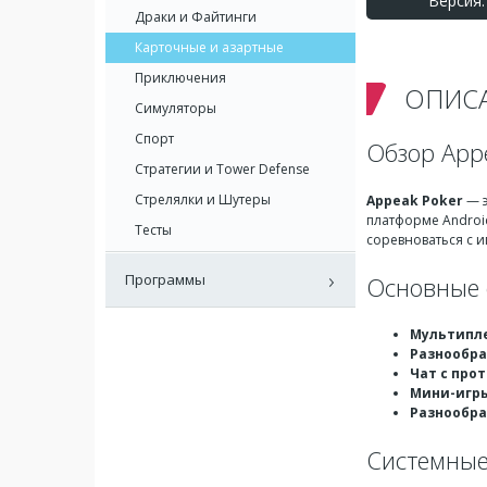
Версия: 
Драки и Файтинги
Карточные и азартные
Приключения
ОПИС
Симуляторы
Спорт
Обзор Appe
Стратегии и Tower Defense
Стрелялки и Шутеры
Appeak Poker
— э
платформе Android
Тесты
соревноваться с и
Программы
Основные 
Мультипл
Разнообра
Чат с про
Мини-игры
Разнообра
Системные