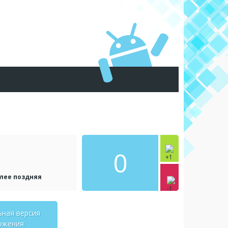
0
олее поздняя
ьная версия
ожения