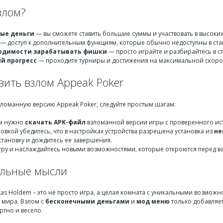
злом?
ые деньги
— вы сможете ставить большие суммы и участвовать в высоких
— доступ к дополнительным функциям, которые обычно недоступны в ста
ходимости зарабатывать фишки
— просто играйте и разбирайтесь в с
й прогресс
— проходите турниры и достижения на максимальной скоро
вить взлом Appeak Poker
зломанную версию Appeak Poker, следуйте простым шагам:
ам нужно
скачать APK-файл
взломанной версии игры с проверенного ис
овкой убедитесь, что в настройках устройства разрешена установка из
не
становку и дождитесь ее завершения.
гру и наслаждайтесь новыми возможностями, которые откроются перед в
льные мысли
exas Holdem – это не просто игра, а целая комната с уникальными возмо
 мира. Взлом с
бесконечными деньгами
и
мод меню
только добавляет
ртно и весело.