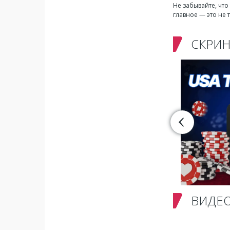
Не забывайте, что
главное — это не 
СКРИ
ВИДЕ