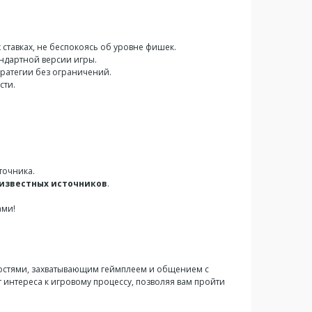
 ставках, не беспокоясь об уровне фишек.
ндартной версии игры.
тратегии без ограничений.
сти.
точника.
известных источников
.
ами!
жностями, захватывающим геймплеем и общением с
 интереса к игровому процессу, позволяя вам пройти