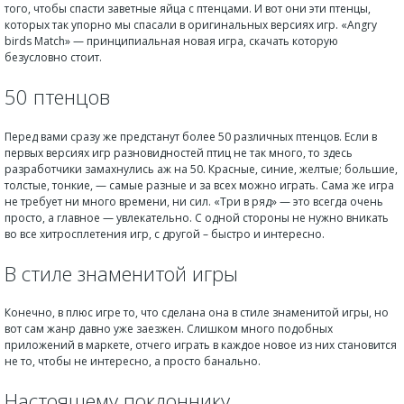
того, чтобы спасти заветные яйца с птенцами. И вот они эти птенцы,
которых так упорно мы спасали в оригинальных версиях игр. «Angry
birds Match» — принципиальная новая игра, скачать которую
безусловно стоит.
50 птенцов
Перед вами сразу же предстанут более 50 различных птенцов. Если в
первых версиях игр разновидностей птиц не так много, то здесь
разработчики замахнулись аж на 50. Красные, синие, желтые; большие,
толстые, тонкие, — самые разные и за всех можно играть. Сама же игра
не требует ни много времени, ни сил. «Три в ряд» — это всегда очень
просто, а главное — увлекательно. С одной стороны не нужно вникать
во все хитросплетения игр, с другой – быстро и интересно.
В стиле знаменитой игры
Конечно, в плюс игре то, что сделана она в стиле знаменитой игры, но
вот сам жанр давно уже заезжен. Слишком много подобных
приложений в маркете, отчего играть в каждое новое из них становится
не то, чтобы не интересно, а просто банально.
Настоящему поклоннику