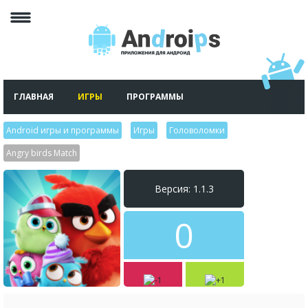
ГЛАВНАЯ
ИГРЫ
ПРОГРАММЫ
Android игры и программы
>
Игры
>
Головоломки
>
Angry birds Match
Версия: 1.1.3
0