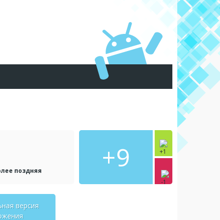
+9
олее поздняя
ьная версия
ожения