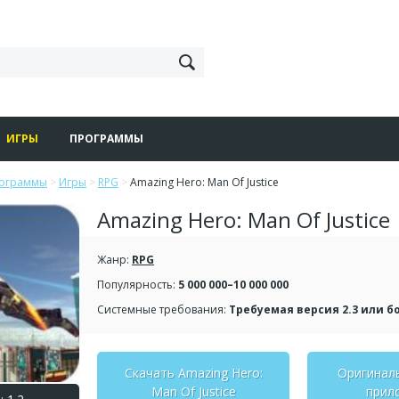
ИГРЫ
ПРОГРАММЫ
рограммы
>
Игры
>
RPG
>
Amazing Hero: Man Of Justice
Amazing Hero: Man Of Justice
Жанр:
RPG
Популярность:
5 000 000–10 000 000
Системные требования:
Требуемая версия 2.3 или б
Скачать Amazing Hero:
Оригинал
Man Of Justice
прил