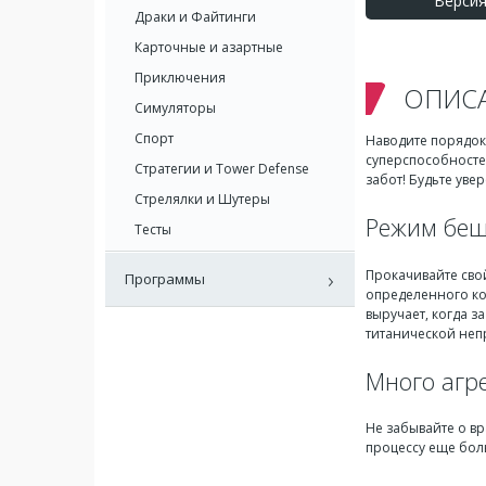
Версия:
Драки и Файтинги
Карточные и азартные
Приключения
ОПИС
Симуляторы
Спорт
Наводите порядок 
суперспособносте
Стратегии и Tower Defense
забот! Будьте уве
Стрелялки и Шутеры
Режим беш
Тесты
Прокачивайте сво
Программы
определенного ко
выручает, когда 
титанической неп
Много агр
Не забывайте о вр
процессу еще бол