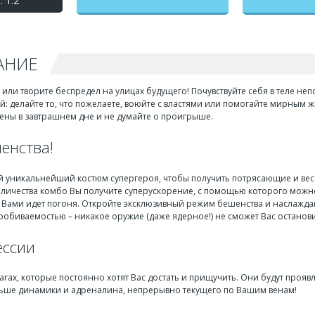
 1.2
АНИЕ
или творите беспредел на улицах будущего! Почувствуйте себя в теле н
й: делайте то, что пожелаете, воюйте с властями или помогайте мирным 
рены в завтрашнем дне и не думайте о проигрыше.
енства!
й уникальнейший костюм супергероя, чтобы получить потрясающие и ве
личества комбо Вы получите суперускорение, с помощью которого можно 
за Вами идет погоня. Откройте эксклюзивный режим бешенства и наслажд
робиваемостью – никакое оружие (даже ядерное!) не сможет Вас останови
ессии
агах, которые постоянно хотят Вас достать и прищучить. Они будут прояв
ьше динамики и адреналина, непрерывно текущего по Вашим венам!