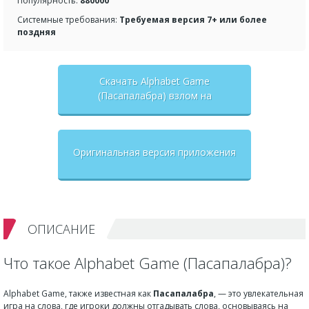
Популярность:
880000
Системные требования:
Требуемая версия 7+ или более
поздняя
Скачать Alphabet Game
(Пасапалабра) взлом на
бесконечные деньги + мод меню
Оригинальная версия приложения
ОПИСАНИЕ
Что такое Alphabet Game (Пасапалабра)?
Alphabet Game, также известная как
Пасапалабра
, — это увлекательная
игра на слова, где игроки должны отгадывать слова, основываясь на