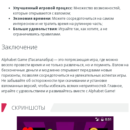
Улучшенный игровой процесс
: Множество возможностей,
которые открываются с взломом;
Экономия времени
: Можете сосредоточиться на самом
интересном и не тратить время на рутинную часть;
Больше удовольствия
: Играйте так, как хотите, а не
ограничиваясь правилами.
Заключение
Alphabet Game (Пасапалабра) — это потрясающая игра, где можно
весело провести время и не только развлечься, но и поумнеть. Взлом на
бесконечные деньги и мод меню открывают перед вами новые
горизонты, позволяя сосредоточиться на увлекательных аспектах игры.
Не забывайте об осторожности при скачивании и установке
взломанных версий, чтобы избежать всяких неприятностей. Главное,
играйте с удовольствием и развивайтесь вместе с Alphabet Game!
СКРИНШОТЫ