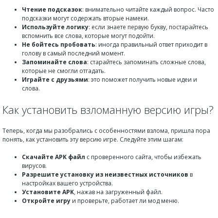
Чтение подсказок
: внимательно читайте каждый вопрос. Часто
подсказки могут содержать вторые намеки.
Используйте логику
: если знаете первую букву, постарайтесь
вспомнить все слова, которые могут подойти.
Не бойтесь пробовать
: иногда правильный ответ приходит в
голову в самый последний момент.
Запоминайте слова
: старайтесь запоминать сложные слова,
которые не смогли отгадать.
Играйте с друзьями
: это поможет получить новые идеи и
слова.
Как установить взломанную версию игры?
Теперь, когда мы разобрались с особенностями взлома, пришла пора
понять, как установить эту версию игре. Следуйте этим шагам:
Скачайте APK файл
с проверенного сайта, чтобы избежать
вирусов.
Разрешите установку из неизвестных источников
в
настройках вашего устройства.
Установите APK
, нажав на загруженный файл.
Откройте игру
и проверьте, работает ли мод меню.