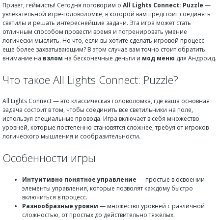
Привет, геймисты! Сегодня поговорим о
All Lights Connect: Puzzle
—
увлекательной игре-головоломке, в которой вам предстоит соединять
светилы и решать интереснейшие задачи. Эта игра может стать
отличным способом провести время и потренировать умение
логически мыслить. Но что, если вы хотите сделать игровой процесс
еще более захватывающим? В этом случае вам точно стоит обратить
внимание на
взлом
на бесконечные деньги и
мод меню
для Андроид.
Что такое All Lights Connect: Puzzle?
All Lights Connect — это классическая головоломка, где ваша основная
задача состоит в том, чтобы соединить все светильники на поле,
используя специальные провода. Игра включает в себя множество
уровней, которые постепенно становятся сложнее, требуя от игроков
логического мышления и сообразительности.
Особенности игры
Интуитивно понятное управление
— простые в освоении
элементы управления, которые позволят каждому быстро
включиться в процесс.
Разнообразные уровни
— множество уровней с различной
сложностью, от простых до действительно тяжёлых.