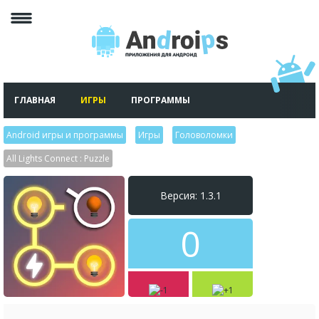
ГЛАВНАЯ
ИГРЫ
ПРОГРАММЫ
Android игры и программы
>
Игры
>
Головоломки
>
All Lights Connect : Puzzle
Версия: 1.3.1
0