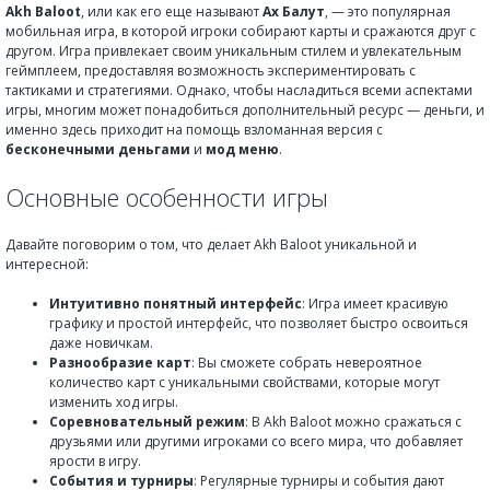
Akh Baloot
, или как его еще называют
Ах Балут
, — это популярная
мобильная игра, в которой игроки собирают карты и сражаются друг с
другом. Игра привлекает своим уникальным стилем и увлекательным
геймплеем, предоставляя возможность экспериментировать с
тактиками и стратегиями. Однако, чтобы насладиться всеми аспектами
игры, многим может понадобиться дополнительный ресурс — деньги, и
именно здесь приходит на помощь взломанная версия с
бесконечными деньгами
и
мод меню
.
Основные особенности игры
Давайте поговорим о том, что делает Akh Baloot уникальной и
интересной:
Интуитивно понятный интерфейс
: Игра имеет красивую
графику и простой интерфейс, что позволяет быстро освоиться
даже новичкам.
Разнообразие карт
: Вы сможете собрать невероятное
количество карт с уникальными свойствами, которые могут
изменить ход игры.
Соревновательный режим
: В Akh Baloot можно сражаться с
друзьями или другими игроками со всего мира, что добавляет
ярости в игру.
События и турниры
: Регулярные турниры и события дают