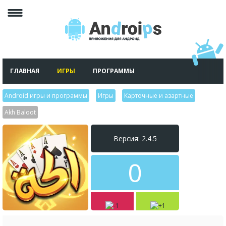
ГЛАВНАЯ
ИГРЫ
ПРОГРАММЫ
Android игры и программы
>
Игры
>
Карточные и азартные
>
Akh Baloot
Версия: 2.4.5
0